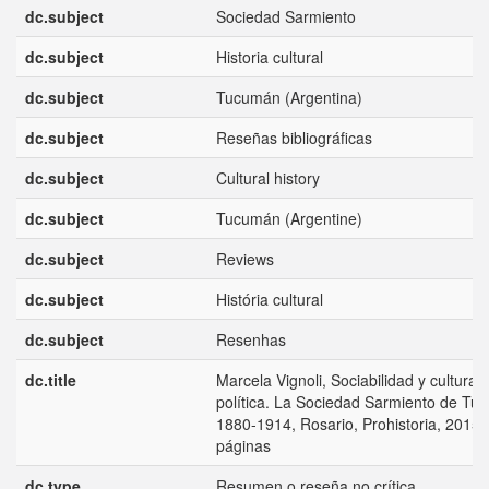
dc.subject
Sociedad Sarmiento
dc.subject
Historia cultural
dc.subject
Tucumán (Argentina)
dc.subject
Reseñas bibliográficas
dc.subject
Cultural history
dc.subject
Tucumán (Argentine)
dc.subject
Reviews
dc.subject
História cultural
dc.subject
Resenhas
dc.title
Marcela Vignoli, Sociabilidad y cultura
política. La Sociedad Sarmiento de T
1880-1914, Rosario, Prohistoria, 2015,
páginas
dc.type
Resumen o reseña no crítica