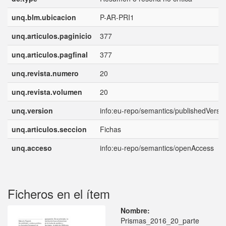
unq.blm.ubicacion
P-AR-PRI1
unq.articulos.paginicio
377
unq.articulos.pagfinal
377
unq.revista.numero
20
unq.revista.volumen
20
unq.version
info:eu-repo/semantics/publishedVersi
unq.articulos.seccion
Fichas
unq.acceso
info:eu-repo/semantics/openAccess
Ficheros en el ítem
Nombre:
Prismas_2016_20_parte