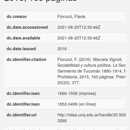
dc.creator
Fiorucci, Flavia
dc.date.accessioned
2021-08-20T12:30:46Z
dc.date.available
2021-08-20T12:30:46Z
dc.date.issued
2016
dc.identifier.citation
Fiorucci, F. (2016). Marcela Vignoli,
Sociabilidad y cultura política. La Soci
Sarmiento de Tucumán 1880-1914, Ros
Prohistoria, 2015, 163 páginas. Prisma
20(20), 377.
dc.identifier.issn
1666-1508 (impresa)
dc.identifier.issn
1852-0499 (en línea)
dc.identifier.uri
http://ridaa.unq.edu.ar/handle/20.500.
3268