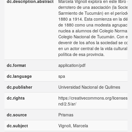
dc.description.abstract
Marcela Vignoli explora en este libro el
derrotero de una asociación (la Socied
Sarmiento de Tucumán) en el período 
1880 a 1914. Esta comienza en la déc
de 1880 como una modesta agrupació
nuclea a alumnos del Colegio Normal y 
Colegio Nacional de Tucumán. Con el
devenir de los años la sociedad se conv
en un actor central de la vida cultural y
política de esa provincia.
dc.format
application/pdf
dc.language
spa
dc.publisher
Universidad Nacional de Quilmes
dc.rights
https://creativecommons.org/licenses/b
nd/2.5/ar/
dc.source
Prismas
dc.subject
Vignoli, Marcela