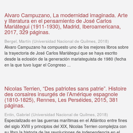
Alvaro Campuzano, La modernidad imaginada. Arte
y literatura en el pensamiento de José Carlos
Mariátegui (1911-1930), Madrid, Iberoamericana,
2017, 329 páginas.
Bergel, Martín
(
Universidad Nacional de Quilmes
,
2018
)
Alvaro Campuzano ha compuesto uno de los mejores libros sobre
la trayectoria de José Carlos Mariátegui que se haya escrito
desde la eclosión de la generación mariateguista de 1980 (fecha
en la que tuvo lugar el Congreso ...
Nicolas Terrien, “Des patriotes sans patrie”. Histoire
des corsaires insurgés de l’Amérique espagnole
(1810-1825), Rennes, Les Perséides, 2015, 381
páginas.
Entin, Gabriel
(
Universidad Nacional de Quilmes
,
2018
)
Especializado en las guerras marítimas en el Atlántico entre fines
del siglo XVIII y principios del XIX, Nicolas Terrien complejiza con
su libro la historia de las revoluciones de independencia en el