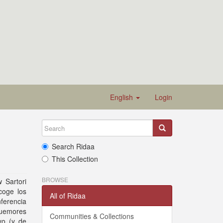
English
Login
Search Ridaa
This Collection
BROWSE
 Sartori
coge los
All of Ridaa
ferencia
quemores
Communities & Collections
vo (y de