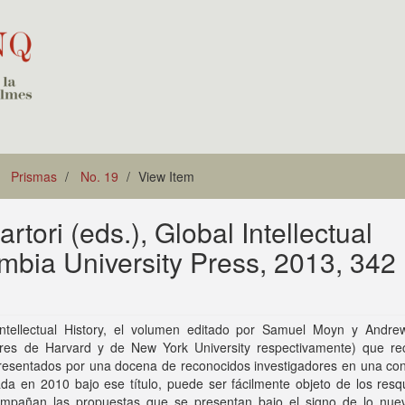
Prismas
No. 19
View Item
ori (eds.), Global Intellectual
mbia University Press, 2013, 342
Intellectual History, el volumen editado por Samuel Moyn y Andrew
ores de Harvard y de New York University respectivamente) que re
presentados por una docena de reconocidos investigadores en una con
ada en 2010 bajo ese título, puede ser fácilmente objeto de los res
mpañan las propuestas que se presentan bajo el signo de lo nue