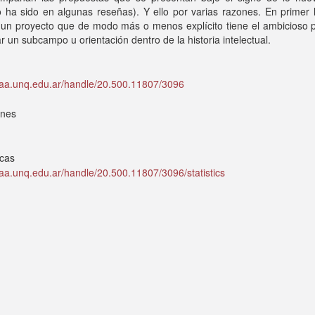
 ha sido en algunas reseñas). Y ello por varias razones. En primer 
 un proyecto que de modo más o menos explícito tiene el ambicioso p
r un subcampo u orientación dentro de la historia intelectual.
idaa.unq.edu.ar/handle/20.500.11807/3096
ones
icas
idaa.unq.edu.ar/handle/20.500.11807/3096/statistics