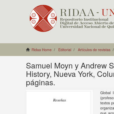
Ridaa Home
Editorial
Artículos de revistas
Samuel Moyn y Andrew Sart
History, Nueva York, Colu
páginas.
Global 
(profes
textos 
organiz
que aco