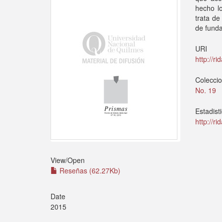
hecho lo
trata de
de funda
URI
http://r
Colecci
No. 19
Estadist
http://r
View/
Open
Reseñas (62.27Kb)
Date
2015