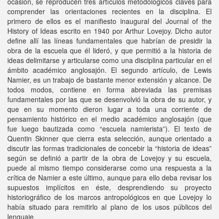
ocasión, se reproducen tres artículos metodológicos claves para
comprender las orientaciones recientes en la disciplina. El
primero de ellos es el manifiesto inaugural del Journal of the
History of Ideas escrito en 1940 por Arthur Lovejoy. Dicho autor
define allí las líneas fundamentales que habrían de presidir la
obra de la escuela que él lideró, y que permitió a la historia de
ideas delimitarse y articularse como una disciplina particular en el
ámbito académico anglosajón. El segundo artículo, de Lewis
Namier, es un trabajo de bastante menor extensión y alcance. De
todos modos, contiene en forma abreviada las premisas
fundamentales por las que se desenvolvió la obra de su autor, y
que en su momento dieron lugar a toda una corriente de
pensamiento histórico en el medio académico anglosajón (que
fue luego bautizada como “escuela namierista”). El texto de
Quentin Skinner que cierra esta selección, aunque orientado a
discutir las formas tradicionales de concebir la “historia de ideas”
según se definió a partir de la obra de Lovejoy y su escuela,
puede al mismo tiempo considerarse como una respuesta a la
crítica de Namier a este último, aunque para ello deba revisar los
supuestos implícitos en éste, desprendiendo su proyecto
historiográfico de los marcos antropológicos en que Lovejoy lo
había situado para remitirlo al plano de los usos públicos del
lenguaje.