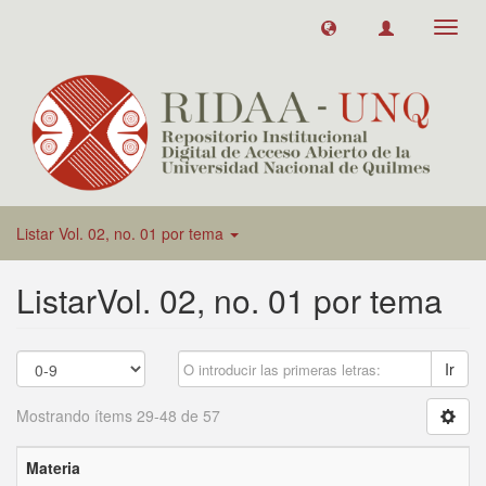
Toggl
navig
Listar Vol. 02, no. 01 por tema
ListarVol. 02, no. 01 por tema
Ir
Mostrando ítems 29-48 de 57
Materia