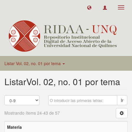
Toggl
navig
Listar Vol. 02, no. 01 por tema
ListarVol. 02, no. 01 por tema
Ir
Mostrando ítems 24-43 de 57
Materia