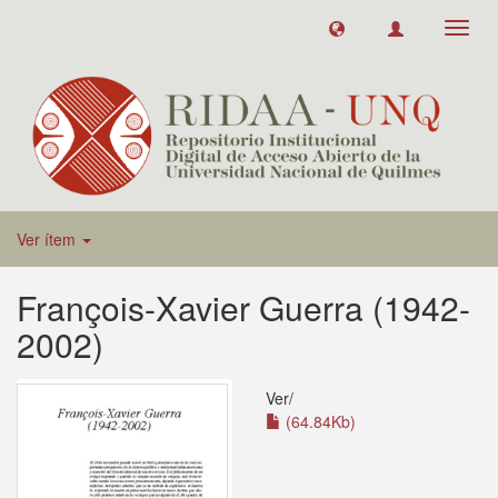
Toggl
navig
Ver ítem
François-Xavier Guerra (1942-
2002)
Ver/
(64.84Kb)