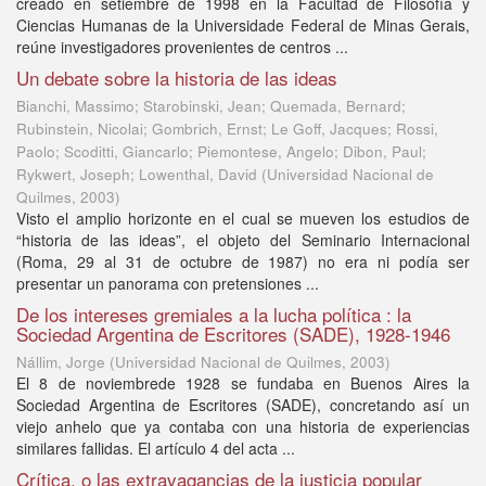
creado en setiembre de 1998 en la Facultad de Filosofía y
Ciencias Humanas de la Universidade Federal de Minas Gerais,
reúne investigadores provenientes de centros ...
Un debate sobre la historia de las ideas
Bianchi, Massimo; Starobinski, Jean; Quemada, Bernard;
Rubinstein, Nicolai; Gombrich, Ernst; Le Goff, Jacques; Rossi,
Paolo; Scoditti, Giancarlo; Piemontese, Angelo; Dibon, Paul;
Rykwert, Joseph; Lowenthal, David
(
Universidad Nacional de
Quilmes
,
2003
)
Visto el amplio horizonte en el cual se mueven los estudios de
“historia de las ideas”, el objeto del Seminario Internacional
(Roma, 29 al 31 de octubre de 1987) no era ni podía ser
presentar un panorama con pretensiones ...
De los intereses gremiales a la lucha política : la
Sociedad Argentina de Escritores (SADE), 1928-1946
Nállim, Jorge
(
Universidad Nacional de Quilmes
,
2003
)
El 8 de noviembrede 1928 se fundaba en Buenos Aires la
Sociedad Argentina de Escritores (SADE), concretando así un
viejo anhelo que ya contaba con una historia de experiencias
similares fallidas. El artículo 4 del acta ...
Crítica, o las extravagancias de la justicia popular