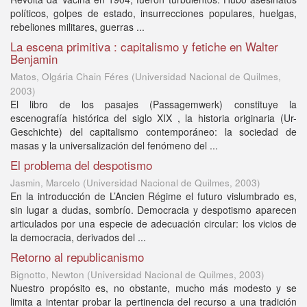
políticos, golpes de estado, insurrecciones populares, huelgas,
rebeliones militares, guerras ...
La escena primitiva : capitalismo y fetiche en Walter
Benjamin
Matos, Olgária Chain Féres
(
Universidad Nacional de Quilmes
,
2003
)
El libro de los pasajes (Passagemwerk) constituye la
escenografía histórica del siglo XIX , la historia originaria (Ur-
Geschichte) del capitalismo contemporáneo: la sociedad de
masas y la universalización del fenómeno del ...
El problema del despotismo
Jasmin, Marcelo
(
Universidad Nacional de Quilmes
,
2003
)
En la introducción de L’Ancien Régime el futuro vislumbrado es,
sin lugar a dudas, sombrío. Democracia y despotismo aparecen
articulados por una especie de adecuación circular: los vicios de
la democracia, derivados del ...
Retorno al republicanismo
Bignotto, Newton
(
Universidad Nacional de Quilmes
,
2003
)
Nuestro propósito es, no obstante, mucho más modesto y se
limita a intentar probar la pertinencia del recurso a una tradición