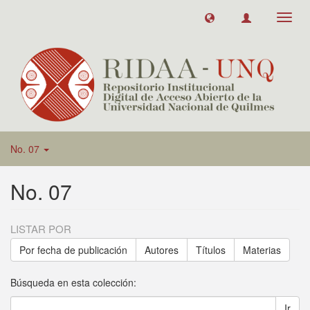
Toggl
navig
No. 07
No. 07
LISTAR POR
Por fecha de publicación
Autores
Títulos
Materias
Búsqueda en esta colección:
Ir