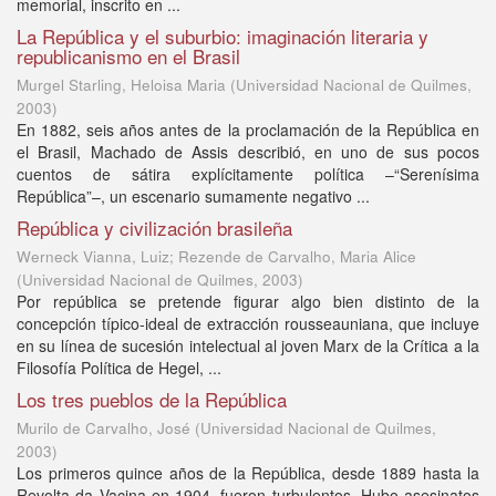
memorial, inscrito en ...
La República y el suburbio: imaginación literaria y
republicanismo en el Brasil
Murgel Starling, Heloisa Maria
(
Universidad Nacional de Quilmes
,
2003
)
En 1882, seis años antes de la proclamación de la República en
el Brasil, Machado de Assis describió, en uno de sus pocos
cuentos de sátira explícitamente política –“Serenísima
República”–, un escenario sumamente negativo ...
República y civilización brasileña
Werneck Vianna, Luiz; Rezende de Carvalho, Maria Alice
(
Universidad Nacional de Quilmes
,
2003
)
Por república se pretende figurar algo bien distinto de la
concepción típico-ideal de extracción rousseauniana, que incluye
en su línea de sucesión intelectual al joven Marx de la Crítica a la
Filosofía Política de Hegel, ...
Los tres pueblos de la República
Murilo de Carvalho, José
(
Universidad Nacional de Quilmes
,
2003
)
Los primeros quince años de la República, desde 1889 hasta la
Revolta da Vacina en 1904, fueron turbulentos. Hubo asesinatos