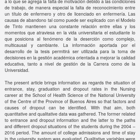
a lo que se agrega la falta de motivación debido a las condiciones
de trabajo, de manera especial la falta de reconocimiento entre
un título de enfermero y otro de licenciado en enfermería. Las
causas de abandono tal como puede ser explicado con el Modelo
de Tinto mantienen una constante relación entre ellas y los
momentos que atraviesa en la vida universitaria el estudiante lo
que posiciona al fenómeno de la deserción como complejo,
multicausal y cambiante. La información aportada por el
desarrollo de la tesis permitirá ser utilizada para la toma de
decisiones en la gestión académica orientada a mejorar la calidad
educativa, tanto a nivel de gestión de la Carrera como de la
Universidad.
The present article brings information as regards the situation of
entrance, stay, graduation and dropout rates in the Nursing
career at the School of Health Science of the National University
of the Centre of the Province of Buenos Aires so that factors and
causes of dropout can be identified. With that aim, both
quantitative and qualitative data was gathered. The former related
to entrance and dropout information and the latter to the paths
and different dropout situations of the students during the 2004 –
2016 period. The amount of college admissions and time of stay
in the university system was evaluated. Qualitative variables were