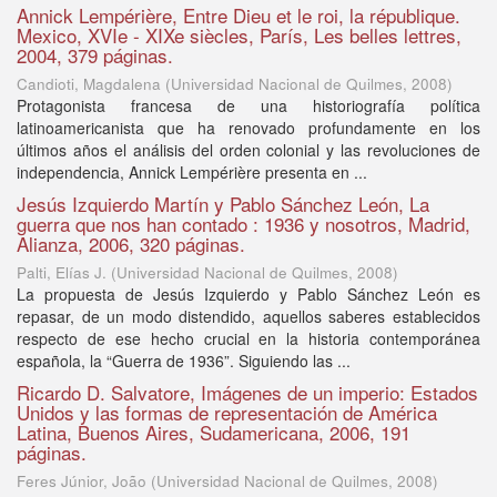
Annick Lempérière, Entre Dieu et le roi, la république.
Mexico, XVIe - XIXe siècles, París, Les belles lettres,
2004, 379 páginas.
Candioti, Magdalena
(
Universidad Nacional de Quilmes
,
2008
)
Protagonista francesa de una historiografía política
latinoamericanista que ha renovado profundamente en los
últimos años el análisis del orden colonial y las revoluciones de
independencia, Annick Lempérière presenta en ...
Jesús Izquierdo Martín y Pablo Sánchez León, La
guerra que nos han contado : 1936 y nosotros, Madrid,
Alianza, 2006, 320 páginas.
Palti, Elías J.
(
Universidad Nacional de Quilmes
,
2008
)
La propuesta de Jesús Izquierdo y Pablo Sánchez León es
repasar, de un modo distendido, aquellos saberes establecidos
respecto de ese hecho crucial en la historia contemporánea
española, la “Guerra de 1936”. Siguiendo las ...
Ricardo D. Salvatore, Imágenes de un imperio: Estados
Unidos y las formas de representación de América
Latina, Buenos Aires, Sudamericana, 2006, 191
páginas.
Feres Júnior, João
(
Universidad Nacional de Quilmes
,
2008
)