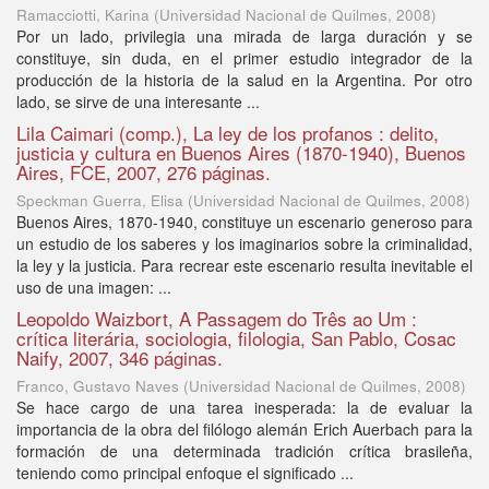
Ramacciotti, Karina
(
Universidad Nacional de Quilmes
,
2008
)
Por un lado, privilegia una mirada de larga duración y se
constituye, sin duda, en el primer estudio integrador de la
producción de la historia de la salud en la Argentina. Por otro
lado, se sirve de una interesante ...
Lila Caimari (comp.), La ley de los profanos : delito,
justicia y cultura en Buenos Aires (1870-1940), Buenos
Aires, FCE, 2007, 276 páginas.
Speckman Guerra, Elisa
(
Universidad Nacional de Quilmes
,
2008
)
Buenos Aires, 1870-1940, constituye un escenario generoso para
un estudio de los saberes y los imaginarios sobre la criminalidad,
la ley y la justicia. Para recrear este escenario resulta inevitable el
uso de una imagen: ...
Leopoldo Waizbort, A Passagem do Três ao Um :
crítica literária, sociologia, filologia, San Pablo, Cosac
Naify, 2007, 346 páginas.
Franco, Gustavo Naves
(
Universidad Nacional de Quilmes
,
2008
)
Se hace cargo de una tarea inesperada: la de evaluar la
importancia de la obra del filólogo alemán Erich Auerbach para la
formación de una determinada tradición crítica brasileña,
teniendo como principal enfoque el significado ...