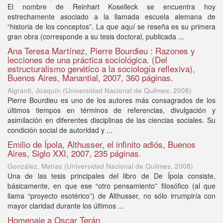
El nombre de Reinhart Koselleck se encuentra hoy
estrechamente asociado a la llamada escuela alemana de
“historia de los conceptos”. La que aquí se reseña es su primera
gran obra (corresponde a su tesis doctoral, publicada ...
Ana Teresa Martínez, Pierre Bourdieu : Razones y
lecciones de una práctica sociológica. (Del
estructuralismo genético a la sociología reflexiva),
Buenos Aires, Manantial, 2007, 360 páginas.
Algranti, Joaquín
(
Universidad Nacional de Quilmes
,
2008
)
Pierre Bourdieu es uno de los autores más consagrados de los
últimos tiempos en términos de referencias, divulgación y
asimilación en diferentes disciplinas de las ciencias sociales. Su
condición social de autoridad y ...
Emilio de Ípola, Althusser, el infinito adiós, Buenos
Aires, Siglo XXI, 2007, 235 páginas.
González, Matías
(
Universidad Nacional de Quilmes
,
2008
)
Una de las tesis principales del libro de De Ípola consiste,
básicamente, en que ese “otro pensamiento” filosófico (al que
llama “proyecto esotérico”) de Althusser, no sólo irrumpiría con
mayor claridad durante los últimos ...
Homenaje a Oscar Terán