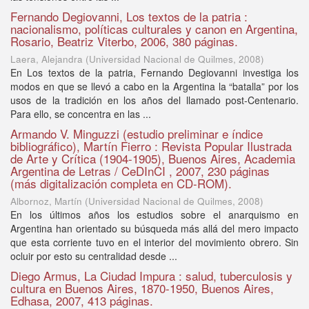
Fernando Degiovanni, Los textos de la patria :
nacionalismo, políticas culturales y canon en Argentina,
Rosario, Beatriz Viterbo, 2006, 380 páginas.
Laera, Alejandra
(
Universidad Nacional de Quilmes
,
2008
)
En Los textos de la patria, Fernando Degiovanni investiga los
modos en que se llevó a cabo en la Argentina la “batalla” por los
usos de la tradición en los años del llamado post-Centenario.
Para ello, se concentra en las ...
Armando V. Minguzzi (estudio preliminar e índice
bibliográfico), Martín Fierro : Revista Popular Ilustrada
de Arte y Crítica (1904-1905), Buenos Aires, Academia
Argentina de Letras / CeDInCI , 2007, 230 páginas
(más digitalización completa en CD-ROM).
Albornoz, Martín
(
Universidad Nacional de Quilmes
,
2008
)
En los últimos años los estudios sobre el anarquismo en
Argentina han orientado su búsqueda más allá del mero impacto
que esta corriente tuvo en el interior del movimiento obrero. Sin
ocluir por esto su centralidad desde ...
Diego Armus, La Ciudad Impura : salud, tuberculosis y
cultura en Buenos Aires, 1870-1950, Buenos Aires,
Edhasa, 2007, 413 páginas.