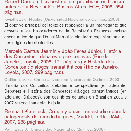
Robert Darnton, Los best sellers prohibidos en Francia
antes de la Revolución, Buenos Aires, FCE, 2008, 554
páginas.
Kwiatkowski, Nicolás
(
Universidad Nacional de Quilmes
,
2008
)
El objetivo principal del texto es responder a un interrogante que
desvela a los historiadores de la Revolución Francesa incluso
desde antes de que Daniel Mornet lo planteara explícitamente en
Les origines intellectuelles ...
Marcelo Gantus Jasmin y João Feres Júnior, História
dos Conceitos : debates e perspectivas (Río de
Janeiro, Loyola, 2006, 171 páginas) y História dos
Conceitos : diálogos transatlânticos (Río de Janeiro,
Loyola, 2007, 299 páginas).
Galfione, María Carla
(
Universidad Nacional de Quilmes
,
2008
)
História dos Conceitos: debates e perspectivas (en adelante,
Debates) e História dos Conceitos: diálogos transatlânticos (en
adelante, Diálogos), son dos libros editados en Brasil en 2006 y
2007 respectivamente, bajo la ...
Reinhart Koselleck, Crítica y crisis : un estudio sobre la
patogénesis del mundo burgués, Madrid, Trotta-UAM ,
2007, 288 páginas.
Palti, Elías J.
(
Universidad Nacional de Quilmes
,
2008
)