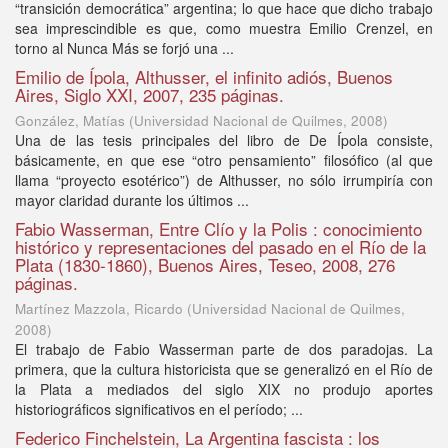
“transición democrática” argentina; lo que hace que dicho trabajo
sea imprescindible es que, como muestra Emilio Crenzel, en
torno al Nunca Más se forjó una ...
Emilio de Ípola, Althusser, el infinito adiós, Buenos
Aires, Siglo XXI, 2007, 235 páginas.
González, Matías
(
Universidad Nacional de Quilmes
,
2008
)
Una de las tesis principales del libro de De Ípola consiste,
básicamente, en que ese “otro pensamiento” filosófico (al que
llama “proyecto esotérico”) de Althusser, no sólo irrumpiría con
mayor claridad durante los últimos ...
Fabio Wasserman, Entre Clío y la Polis : conocimiento
histórico y representaciones del pasado en el Río de la
Plata (1830-1860), Buenos Aires, Teseo, 2008, 276
páginas.
Martínez Mazzola, Ricardo
(
Universidad Nacional de Quilmes
,
2008
)
El trabajo de Fabio Wasserman parte de dos paradojas. La
primera, que la cultura historicista que se generalizó en el Río de
la Plata a mediados del siglo XIX no produjo aportes
historiográficos significativos en el período; ...
Federico Finchelstein, La Argentina fascista : los