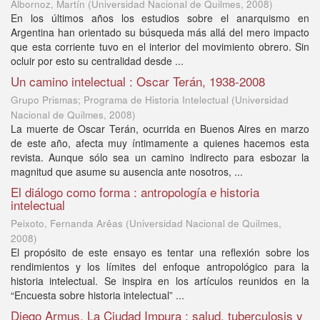
Albornoz, Martín
(
Universidad Nacional de Quilmes
,
2008
)
En los últimos años los estudios sobre el anarquismo en
Argentina han orientado su búsqueda más allá del mero impacto
que esta corriente tuvo en el interior del movimiento obrero. Sin
ocluir por esto su centralidad desde ...
Un camino intelectual : Oscar Terán, 1938-2008
Grupo Prismas; Programa de Historia Intelectual
(
Universidad
Nacional de Quilmes
,
2008
)
La muerte de Oscar Terán, ocurrida en Buenos Aires en marzo
de este año, afecta muy íntimamente a quienes hacemos esta
revista. Aunque sólo sea un camino indirecto para esbozar la
magnitud que asume su ausencia ante nosotros, ...
El diálogo como forma : antropología e historia
intelectual
Peixoto, Fernanda Arêas
(
Universidad Nacional de Quilmes
,
2008
)
El propósito de este ensayo es tentar una reflexión sobre los
rendimientos y los límites del enfoque antropológico para la
historia intelectual. Se inspira en los artículos reunidos en la
“Encuesta sobre historia intelectual” ...
Diego Armus, La Ciudad Impura : salud, tuberculosis y