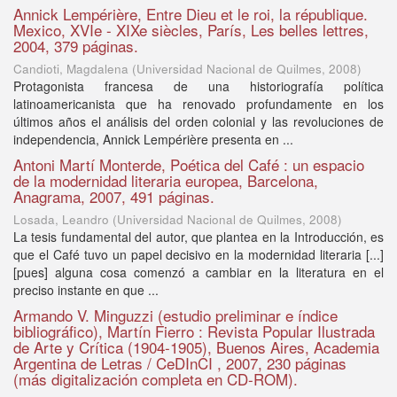
Annick Lempérière, Entre Dieu et le roi, la république.
Mexico, XVIe - XIXe siècles, París, Les belles lettres,
2004, 379 páginas.
Candioti, Magdalena
(
Universidad Nacional de Quilmes
,
2008
)
Protagonista francesa de una historiografía política
latinoamericanista que ha renovado profundamente en los
últimos años el análisis del orden colonial y las revoluciones de
independencia, Annick Lempérière presenta en ...
Antoni Martí Monterde, Poética del Café : un espacio
de la modernidad literaria europea, Barcelona,
Anagrama, 2007, 491 páginas.
Losada, Leandro
(
Universidad Nacional de Quilmes
,
2008
)
La tesis fundamental del autor, que plantea en la Introducción, es
que el Café tuvo un papel decisivo en la modernidad literaria [...]
[pues] alguna cosa comenzó a cambiar en la literatura en el
preciso instante en que ...
Armando V. Minguzzi (estudio preliminar e índice
bibliográfico), Martín Fierro : Revista Popular Ilustrada
de Arte y Crítica (1904-1905), Buenos Aires, Academia
Argentina de Letras / CeDInCI , 2007, 230 páginas
(más digitalización completa en CD-ROM).