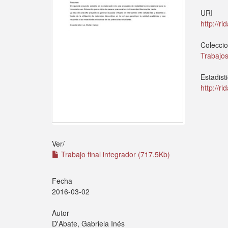
URI
http://r
Colecci
Trabajos
Estadist
http://r
Ver/
Trabajo final integrador (717.5Kb)
Fecha
2016-03-02
Autor
D'Abate, Gabriela Inés