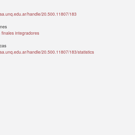
idaa.unq.edu.ar/handle/20.500.11807/183
ones
 finales integradores
icas
idaa.unq.edu.ar/handle/20.500.11807/183/statistics