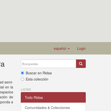
español
Login
ra
Buscar en Ridaa
Esta colección
dad semi-
ial en la
LISTAR
espacios
ación de
Todo Ridaa
esponda a
Comunidades & Colecciones