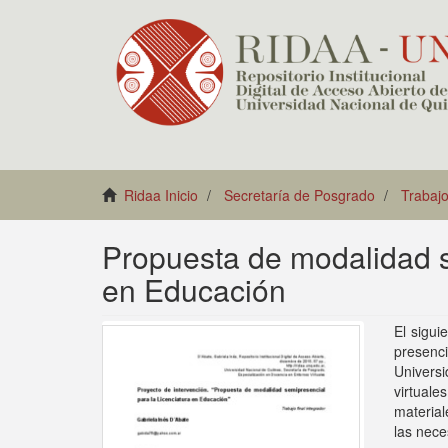
Ridaa Inicio
Secretaría de Posgrado
Trabajo
Propuesta de modalidad s
en Educación
El sigui
presenci
Univers
virtuale
material
las nece