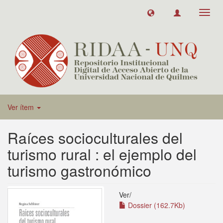
Toggl
navig
Ver ítem
Raíces socioculturales del
turismo rural : el ejemplo del
turismo gastronómico
Ver/
Dossier (162.7Kb)