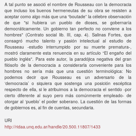
A tal punto se asoció el nombre de Rousseau con la democracia
que incluso los buenos hermeneutas de su obra se resisten a
aceptar como algo más que una “boutade” la célebre observación
de que "si hubiera un pueblo de dioses, se gobernaría
democráticamente. Un gobierno tan perfecto no conviene a los
hombres" (Contrato social lib. III, cap. 4). Salinas Fortes, que
consagró mucho talento y pasión intelectual al estudio de
Rousseau -estudio interrumpido por su muerte prematura-,
mostró claramente esta renuencia en su artículo “El engaño del
pueblo inglés". Para este autor, la paradójica negativa del gran
filósofo de la democracia a considerarla conveniente para los
hombres no sería más que una cuestión terminológica: No
podemos decir que Rousseau es un adversario de la
‘democracia’ o siquiera que sostenga una posición escéptica
respecto de ella, si le atribuimos a la democracia el sentido -por
cierto diferente al suyo pero más comúnmente empleado- de
otorgar al ‘pueblo’ el poder soberano. La cuestión de las formas
de gobiernos es, al fin de cuentas, secundaria.
URI
http://ridaa.unq.edu.ar/handle/20.500.11807/1433