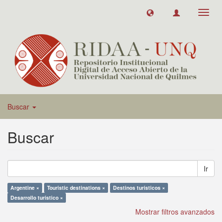
Toggl
navig
Buscar
Buscar
Ir
Argentine ×
Touristic destinations ×
Destinos turísticos ×
Desarrollo turístico ×
Mostrar filtros avanzados