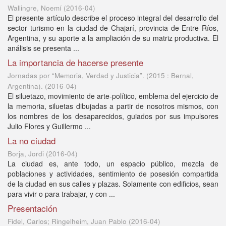
Wallingre, Noemí
(
2016-04
)
El presente artículo describe el proceso integral del desarrollo del
sector turismo en la ciudad de Chajarí, provincia de Entre Ríos,
Argentina, y su aporte a la ampliación de su matriz productiva. El
análisis se presenta ...
La importancia de hacerse presente
Jornadas por “Memoria, Verdad y Justicia”. (2015 : Bernal,
Argentina).
(
2016-04
)
El siluetazo, movimiento de arte-político, emblema del ejercicio de
la memoria, siluetas dibujadas a partir de nosotros mismos, con
los nombres de los desaparecidos, guiados por sus impulsores
Julio Flores y Guillermo ...
La no ciudad
Borja, Jordi
(
2016-04
)
La ciudad es, ante todo, un espacio público, mezcla de
poblaciones y actividades, sentimiento de posesión compartida
de la ciudad en sus calles y plazas. Solamente con edificios, sean
para vivir o para trabajar, y con ...
Presentación
Fidel, Carlos; Ringelheim, Juan Pablo
(
2016-04
)