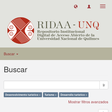
Toggl
navig
Buscar
Buscar
Ir
Desenvolvimento turístico ×
Turismo ×
Desarrollo turístico ×
Mostrar filtros avanzados