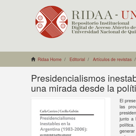
Ridaa Home
Editorial
Artículos de revistas
Presidencialismos inestab
una mirada desde la polít
El prese
las pro
presiden
junto a 
política
genera