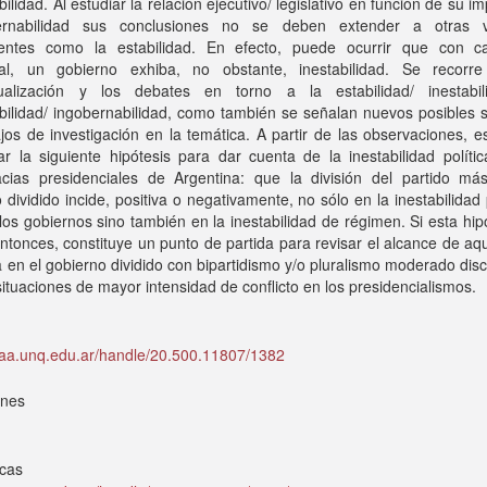
ilidad. Al estudiar la relación ejecutivo/ legislativo en función de su i
rnabilidad sus conclusiones no se deben extender a otras v
entes como la estabilidad. En efecto, puede ocurrir que con c
nal, un gobierno exhiba, no obstante, inestabilidad. Se recorre
ualización y los debates en torno a la estabilidad/ inestabil
bilidad/ ingobernabilidad, como también se señalan nuevos posibles 
jos de investigación en la temática. A partir de las observaciones, es
ar la siguiente hipótesis para dar cuenta de la inestabilidad políti
cias presidenciales de Argentina: que la división del partido má
 dividido incide, positiva o negativamente, no sólo en la inestabilidad 
 los gobiernos sino también en la inestabilidad de régimen. Si esta hip
entonces, constituye un punto de partida para revisar el alcance de aq
ca en el gobierno dividido con bipartidismo y/o pluralismo moderado disc
situaciones de mayor intensidad de conflicto en los presidencialismos.
idaa.unq.edu.ar/handle/20.500.11807/1382
ones
icas