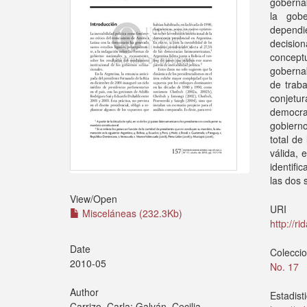
gobernab
la gobe
dependi
decisio
concept
goberna
de traba
conjetur
democra
gobierno
total de
válida, 
identifi
las dos 
View/
Open
URI
Misceláneas (232.3Kb)
http://r
Date
Colecci
2010-05
No. 17
Author
Estadist
Carrizo, Carla; Galván, Cecilia