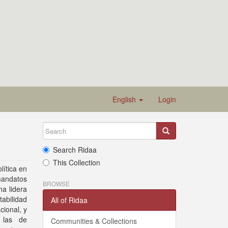
English
Login
Search Ridaa
This Collection
lítica en
mandatos
BROWSE
na lidera
abilidad
All of Ridaa
cional, y
 las de
Communities & Collections