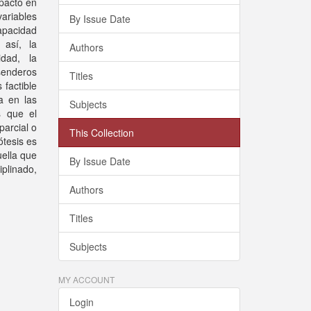
mpacto en
ariables
By Issue Date
apacidad
 así, la
Authors
idad, la
senderos
Titles
 factible
ca en las
Subjects
s que el
parcial o
This Collection
ótesis es
uella que
By Issue Date
iplinado,
Authors
Titles
Subjects
MY ACCOUNT
Login