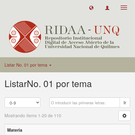
Toggl
navig
Listar No. 01 por tema
ListarNo. 01 por tema
Ir
Mostrando ítems 1-20 de 110
Materia