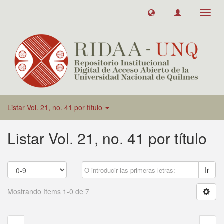
Toggl
navig
Listar Vol. 21, no. 41 por título
Listar Vol. 21, no. 41 por título
Ir
Mostrando ítems 1-0 de 7