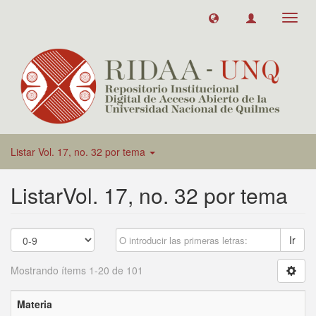
Toggl
navig
Listar Vol. 17, no. 32 por tema
ListarVol. 17, no. 32 por tema
Ir
Mostrando ítems 1-20 de 101
Materia