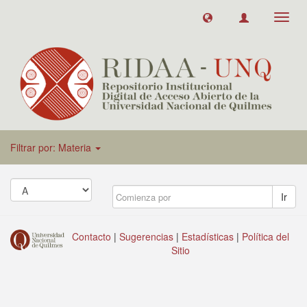
Toggl
navig
Filtrar por: Materia
Ir
Contacto
|
Sugerencias
|
Estadísticas
|
Política del
Sitio