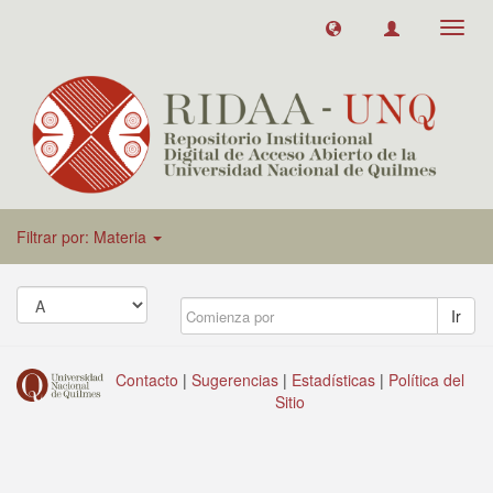
Toggl
navig
Filtrar por: Materia
Ir
Contacto
|
Sugerencias
|
Estadísticas
|
Política del
Sitio