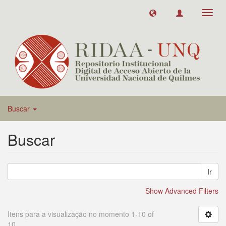
Toggl
navig
Buscar
Buscar
Ir
Show Advanced Filters
Itens para a visualização no momento 1-10 of
10