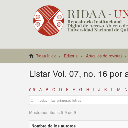
Ridaa Inicio
Editorial
Artículos de revistas
Listar Vol. 07, no. 16 por 
0-9
A
B
C
D
E
F
G
H
I
J
K
L
M
N
Mostrando ítems 5-9 de 9
Nombre de los autores