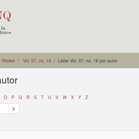
Redes
Vol. 07, no. 16
Listar Vol. 07, no. 16 por autor
autor
O
P
Q
R
S
T
U
V
W
X
Y
Z
Ir