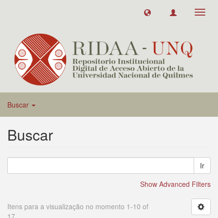
Toggl
navig
Buscar
Buscar
Ir
Show Advanced Filters
Itens para a visualização no momento 1-10 of
17