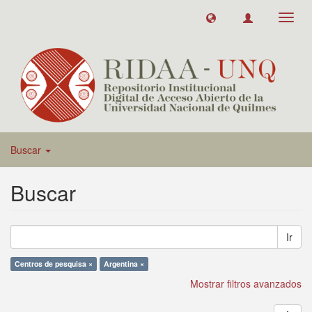
Toggl
navig
Buscar
Buscar
Ir
Centros de pesquisa ×
Argentina ×
Mostrar filtros avanzados