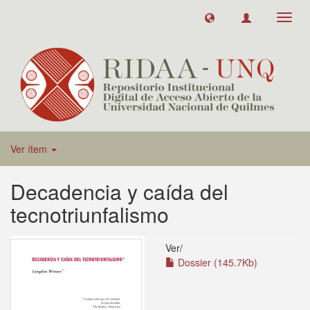
Toggl
navig
Ver ítem
Decadencia y caída del
tecnotriunfalismo
Ver/
Dossier (145.7Kb)