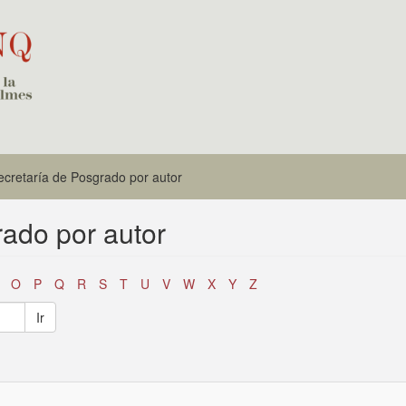
Secretaría de Posgrado por autor
rado por autor
O
P
Q
R
S
T
U
V
W
X
Y
Z
Ir