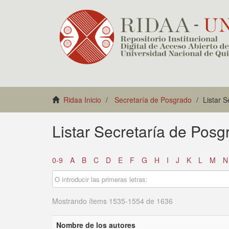
Ridaa Inicio
Secretaría de Posgrado
Listar 
Listar Secretaría de Posg
0-9
A
B
C
D
E
F
G
H
I
J
K
L
M
N
Mostrando ítems 1535-1554 de 1636
Nombre de los autores