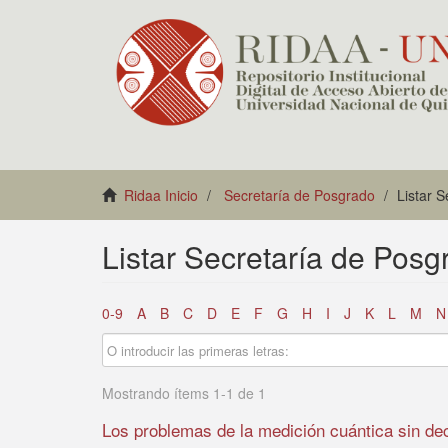
Ridaa Inicio
Secretaría de Posgrado
Listar 
Listar Secretaría de Posg
0-9
A
B
C
D
E
F
G
H
I
J
K
L
M
N
Mostrando ítems 1-1 de 1
Los problemas de la medición cuántica sin de