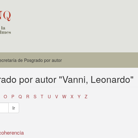
Secretaría de Posgrado por autor
rado por autor "Vanni, Leonardo"
O
P
Q
R
S
T
U
V
W
X
Y
Z
Ir
coherencia