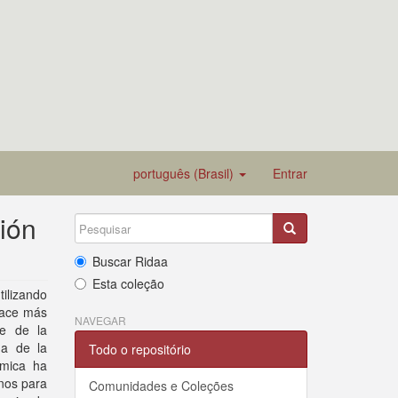
português (Brasil)
Entrar
ión
Buscar Ridaa
Esta coleção
tilizando
hace más
NAVEGAR
te de la
da de la
Todo o repositório
ómica ha
nos para
Comunidades e Coleções