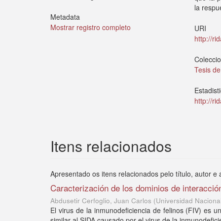
la respu
Metadata
Mostrar registro completo
URI
http://r
Colecci
Tesis d
Estadist
http://r
Itens relacionados
Apresentado os itens relacionados pelo título, autor e 
Caracterización de los dominios de interacción
Abdusetir Cerfoglio, Juan Carlos
(
Universidad Naciona
El virus de la inmunodeficiencia de felinos (FIV) es 
similar al SIDA causado por el virus de la inmunodefic