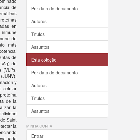
enominado
encial de
Por data do documento
rmáticas
roteínas
Autores
uadas en
a inmune
Títulos
nmune de
anto más
Assuntos
otencial
entas de
Esta coleção
esAg) de
s (VLPs,
Por data do documento
n (JUNV),
imación y
Autores
e celular
proteína
Títulos
sta de la
lizar la
Assuntos
ctividad
 de Saint
tectar la
MINHA CONTA
enciando
Entrar
evaluada