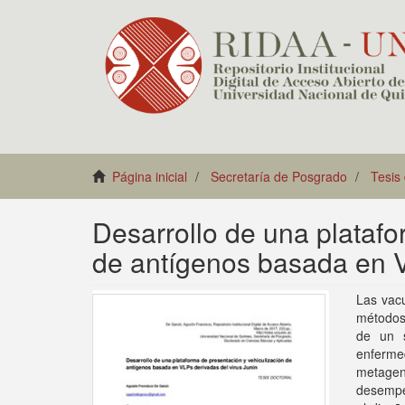
Página inicial
Secretaría de Posgrado
Tesis
Desarrollo de una platafo
de antígenos basada en V
Las vacu
métodos
de un s
enferme
metagen
desempe