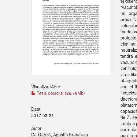
el diseñ
"vacunol
un orga
predict
selecci
modelos
protecto
elimina
neutral
tendrá 
vacunol
vehiculi
virus-li
el agent
con el f
Visualizar/
Abrir
inducid
Tesis doctoral (26.76Mb)
director
platafo
Data
capacida
2017-03-31
de Z, se
Louis a 
Autor
correct
De Ganzó, Agustín Francisco
que la 