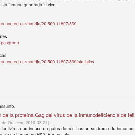
esta inmune generada in vivo.
idaa.unq.edu.ar/handle/20.500.11807/869
ones
e posgrado
icas
idaa.unq.edu.ar/handle/20.500.11807/869/statistics
assunto.
 de la proteína Gag del virus de la inmunodeficiencia de fel
l de Quilmes
,
2016-03-21
)
un lentivirus que induce en gatos domésticos un síndrome de inmunode
iencia de humanos (HIV). FIV no sólo ...