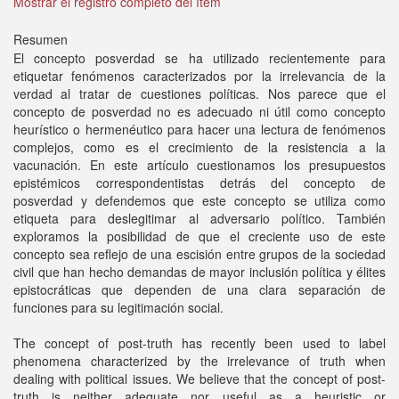
Mostrar el registro completo del ítem
Resumen
El concepto posverdad se ha utilizado recientemente para
etiquetar fenómenos caracterizados por la irrelevancia de la
verdad al tratar de cuestiones políticas. Nos parece que el
concepto de posverdad no es adecuado ni útil como concepto
heurístico o hermenéutico para hacer una lectura de fenómenos
complejos, como es el crecimiento de la resistencia a la
vacunación. En este artículo cuestionamos los presupuestos
epistémicos correspondentistas detrás del concepto de
posverdad y defendemos que este concepto se utiliza como
etiqueta para deslegitimar al adversario político. También
exploramos la posibilidad de que el creciente uso de este
concepto sea reflejo de una escisión entre grupos de la sociedad
civil que han hecho demandas de mayor inclusión política y élites
epistocráticas que dependen de una clara separación de
funciones para su legitimación social.
The concept of post-truth has recently been used to label
phenomena characterized by the irrelevance of truth when
dealing with political issues. We believe that the concept of post-
truth is neither adequate nor useful as a heuristic or