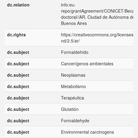
dc.relation
info:eu-
repo/grantAgreement/CONICET/Beca
doctoral//AR. Ciudad de Autónoma de
Buenos Aires
dc.rights
https://creativecommons.org/licenses/b
nd/2.5/ar/
dc.subject
Formaldehído
dc.subject
Cancerígenos ambientales
dc.subject
Neoplasmas
dc.subject
Metabolismo
dc.subject
Terapéutica
dc.subject
Glutatión
dc.subject
Formaldehyde
dc.subject
Environmental carcinogens