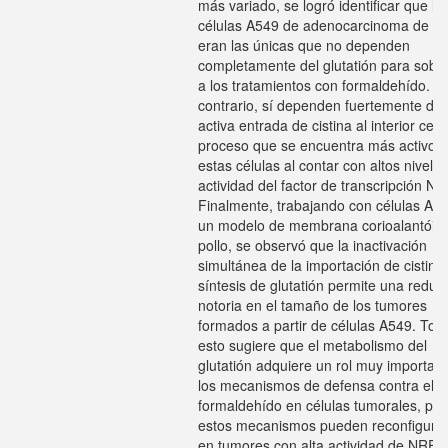
más variado, se logró identificar que la
células A549 de adenocarcinoma de p
eran las únicas que no dependen
completamente del glutatión para sobre
a los tratamientos con formaldehído. Po
contrario, sí dependen fuertemente de 
activa entrada de cistina al interior celul
proceso que se encuentra más activo 
estas células al contar con altos nivele
actividad del factor de transcripción N
Finalmente, trabajando con células A5
un modelo de membrana corioalantóic
pollo, se observó que la inactivación
simultánea de la importación de cistina 
síntesis de glutatión permite una reduc
notoria en el tamaño de los tumores
formados a partir de células A549. Tod
esto sugiere que el metabolismo del
glutatión adquiere un rol muy importan
los mecanismos de defensa contra el
formaldehído en células tumorales, pe
estos mecanismos pueden reconfigura
en tumores con alta actividad de NRF2.