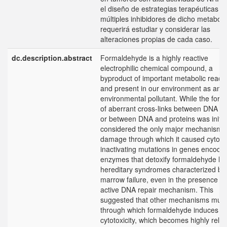
el diseño de estrategias terapéuticas c
múltiples inhibidores de dicho metabol
requerirá estudiar y considerar las
alteraciones propias de cada caso.
dc.description.abstract
Formaldehyde is a highly reactive
electrophilic chemical compound, a
byproduct of important metabolic reacti
and present in our environment as an
environmental pollutant. While the form
of aberrant cross-links between DNA s
or between DNA and proteins was initial
considered the only major mechanism 
damage through which it caused cytotoxi
inactivating mutations in genes encodi
enzymes that detoxify formaldehyde lea
hereditary syndromes characterized by
marrow failure, even in the presence of
active DNA repair mechanism. This
suggested that other mechanisms must 
through which formaldehyde induces
cytotoxicity, which becomes highly rele