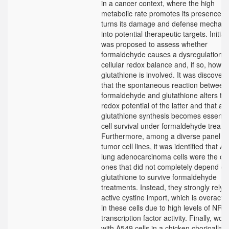
in a cancer context, where the high
metabolic rate promotes its presence a
turns its damage and defense mechan
into potential therapeutic targets. Initially
was proposed to assess whether
formaldehyde causes a dysregulation o
cellular redox balance and, if so, how
glutathione is involved. It was discover
that the spontaneous reaction between
formaldehyde and glutathione alters th
redox potential of the latter and that act
glutathione synthesis becomes essentia
cell survival under formaldehyde treatm
Furthermore, among a diverse panel of
tumor cell lines, it was identified that A
lung adenocarcinoma cells were the on
ones that did not completely depend on
glutathione to survive formaldehyde
treatments. Instead, they strongly rely 
active cystine import, which is overacti
in these cells due to high levels of NRF
transcription factor activity. Finally, wor
with A549 cells in a chicken chorioallant