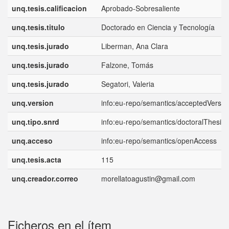
unq.tesis.calificacion
Aprobado-Sobresaliente
unq.tesis.titulo
Doctorado en Ciencia y Tecnología
unq.tesis.jurado
Liberman, Ana Clara
unq.tesis.jurado
Falzone, Tomás
unq.tesis.jurado
Segatori, Valeria
unq.version
info:eu-repo/semantics/acceptedVersio
unq.tipo.snrd
info:eu-repo/semantics/doctoralThesis
unq.acceso
info:eu-repo/semantics/openAccess
unq.tesis.acta
115
unq.creador.correo
morellatoagustin@gmail.com
Ficheros en el ítem