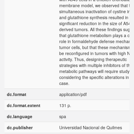
membrane model, we observed that th
simultaneous inactivation of cystine imp
and glutathione synthesis resulted in a
significant reduction in the size of A549
derived tumors. All these findings sugg
that glutathione metabolism plays a cru
role in formaldehyde defense mechani
tumor cells, but that these mechanisms
be reconfigured in tumors with high N
activity. Thus, designing therapeutic
strategies with multiple inhibitors of the
metabolic pathways will require studyin
considering the specific alterations in e
case.
dc.format
application/pdf
dc.format.extent
131 p.
dc.language
spa
dc.publisher
Universidad Nacional de Quilmes