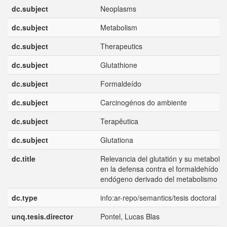
dc.subject
Neoplasms
dc.subject
Metabolism
dc.subject
Therapeutics
dc.subject
Glutathione
dc.subject
Formaldeído
dc.subject
Carcinogénos do ambiente
dc.subject
Terapêutica
dc.subject
Glutationa
dc.title
Relevancia del glutatión y su metaboli
en la defensa contra el formaldehído
endógeno derivado del metabolismo tu
dc.type
info:ar-repo/semantics/tesis doctoral
unq.tesis.director
Pontel, Lucas Blas