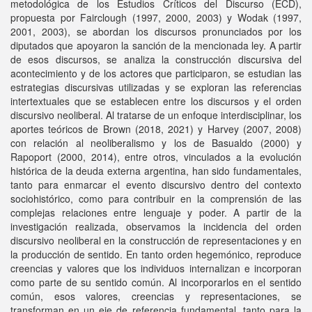
metodológica de los Estudios Críticos del Discurso (ECD),
propuesta por Fairclough (1997, 2000, 2003) y Wodak (1997,
2001, 2003), se abordan los discursos pronunciados por los
diputados que apoyaron la sanción de la mencionada ley. A partir
de esos discursos, se analiza la construcción discursiva del
acontecimiento y de los actores que participaron, se estudian las
estrategias discursivas utilizadas y se exploran las referencias
intertextuales que se establecen entre los discursos y el orden
discursivo neoliberal. Al tratarse de un enfoque interdisciplinar, los
aportes teóricos de Brown (2018, 2021) y Harvey (2007, 2008)
con relación al neoliberalismo y los de Basualdo (2000) y
Rapoport (2000, 2014), entre otros, vinculados a la evolución
histórica de la deuda externa argentina, han sido fundamentales,
tanto para enmarcar el evento discursivo dentro del contexto
sociohistórico, como para contribuir en la comprensión de las
complejas relaciones entre lenguaje y poder. A partir de la
investigación realizada, observamos la incidencia del orden
discursivo neoliberal en la construcción de representaciones y en
la producción de sentido. En tanto orden hegemónico, reproduce
creencias y valores que los individuos internalizan e incorporan
como parte de su sentido común. Al incorporarlos en el sentido
común, esos valores, creencias y representaciones, se
transforman en un eje de referencia fundamental, tanto para la