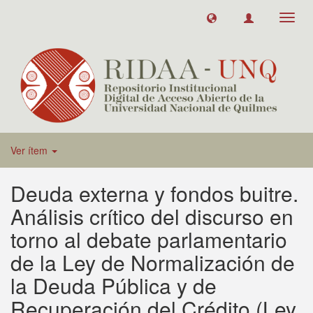
Toggl
navig
Ver ítem
Deuda externa y fondos buitre.
Análisis crítico del discurso en
torno al debate parlamentario
de la Ley de Normalización de
la Deuda Pública y de
Recuperación del Crédito (Ley