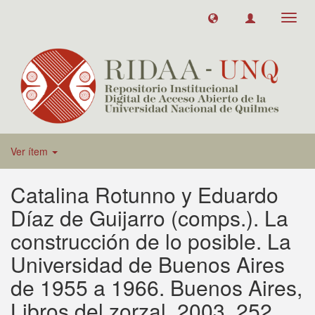
Toggl
navig
Ver ítem
Catalina Rotunno y Eduardo
Díaz de Guijarro (comps.). La
construcción de lo posible. La
Universidad de Buenos Aires
de 1955 a 1966. Buenos Aires,
Libros del zorzal, 2003, 252