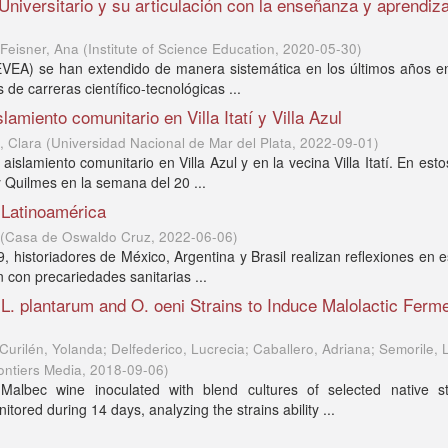
Universitario y su articulación con la enseñanza y aprendiz
 Feisner, Ana
(
Institute of Science Education
,
2020-05-30
)
EVEA) se han extendido de manera sistemática en los últimos años en
 de carreras científico-tecnológicas ...
slamiento comunitario en Villa Itatí y Villa Azul
, Clara
(
Universidad Nacional de Mar del Plata
,
2022-09-01
)
aislamiento comunitario en Villa Azul y en la vecina Villa Itatí. En esto
y Quilmes en la semana del 20 ...
 Latinoamérica
(
Casa de Oswaldo Cruz
,
2022-06-06
)
 historiadores de México, Argentina y Brasil realizan reflexiones en e
 con precariedades sanitarias ...
L. plantarum and O. oeni Strains to Induce Malolactic Ferme
urilén, Yolanda; Delfederico, Lucrecia; Caballero, Adriana; Semorile, L
ontiers Media
,
2018-09-06
)
Malbec wine inoculated with blend cultures of selected native st
red during 14 days, analyzing the strains ability ...