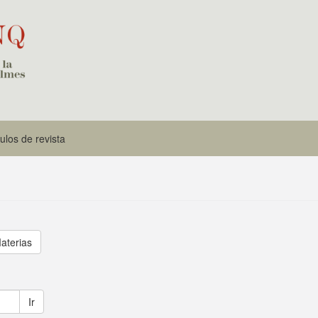
culos de revista
aterias
Ir