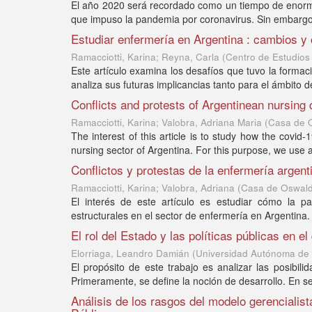
El año 2020 será recordado como un tiempo de enorme 
que impuso la pandemia por coronavirus. Sin embargo,
Estudiar enfermería en Argentina : cambios y 
Ramacciotti, Karina; Reyna, Carla
(
Centro de Estudios
Este artículo examina los desafíos que tuvo la formac
analiza sus futuras implicancias tanto para el ámbito d
Conflicts and protests of Argentinean nursing
Ramacciotti, Karina; Valobra, Adriana Maria
(
Casa de 
The interest of this article is to study how the covid-
nursing sector of Argentina. For this purpose, we use a 
Conflictos y protestas de la enfermería argen
Ramacciotti, Karina; Valobra, Adriana
(
Casa de Oswald
El interés de este artículo es estudiar cómo la pan
estructurales en el sector de enfermería en Argentina. P
El rol del Estado y las políticas públicas en e
Elorriaga, Leandro Damián
(
Universidad Autónoma de E
El propósito de este trabajo es analizar las posibil
Primeramente, se define la noción de desarrollo. En seg
Análisis de los rasgos del modelo gerencialis