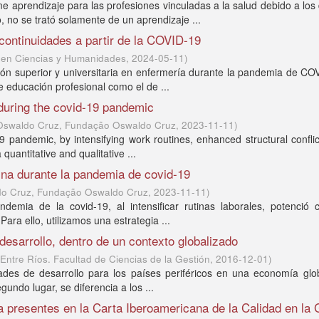
aprendizaje para las profesiones vinculadas a la salud debido a los
 no se trató solamente de un aprendizaje ...
continuidades a partir de la COVID-19
 en Ciencias y Humanidades
,
2024-05-11
)
ión superior y universitaria en enfermería durante la pandemia de CO
e educación profesional como el de ...
 during the covid-19 pandemic
Oswaldo Cruz, Fundação Oswaldo Cruz
,
2023-11-11
)
19 pandemic, by intensifying work routines, enhanced structural conflic
quantitative and qualitative ...
tina durante la pandemia de covid-19
o Cruz, Fundação Oswaldo Cruz
,
2023-11-11
)
demia de la covid-19, al intensificar rutinas laborales, potenció c
ara ello, utilizamos una estrategia ...
l desarrollo, dentro de un contexto globalizado
ntre Ríos. Facultad de Ciencias de la Gestión
,
2016-12-01
)
idades de desarrollo para los países periféricos en una economía glo
undo lugar, se diferencia a los ...
ta presentes en la Carta Iberoamericana de la Calidad en la 