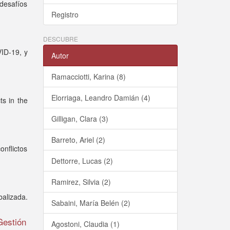
 desafíos
Registro
DESCUBRE
VID-19, y
Autor
Ramacciotti, Karina (8)
Elorriaga, Leandro Damián (4)
ts in the
Gilligan, Clara (3)
Barreto, Ariel (2)
onflictos
Dettorre, Lucas (2)
Ramirez, Silvia (2)
balizada.
Sabaini, María Belén (2)
Gestión
Agostoni, Claudia (1)