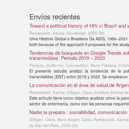
Envíos recientes
Toward a political history of HIV in Brazil and
Ramacciotti, Karina
(
Routledge
,
2025-08
)
Uma História Global e Brasileira Da AIDS, 1986–2021 wil
both because of the approach it proposes for the study 
Tendencias de búsqueda en Google Trends sobr
transmisibles. Periodo 2019 – 2023
Pereyra, Guillermo; Cacciavillani, Maria Fabiana; Cristia
El presente estudio analizó la tendencia de la p
transmisibles (ENT) entre 2019 y 2023. Se emplearon ca
La comunicación en el área de salud de Arge
Ramacciotti, Karina; Gilligan, Clara
(
Instituto Estatal 
Este artículo tiene como objetivo analizar cómo la pan
sector de enfermería, como con las personas requeridas
Nadie te prepara : sociabilidad, comunicación
Gilligan, Clara; Mora Augier, Carla; Ramacciotti, Karina
de Mar del Plata
,
2025-03
)