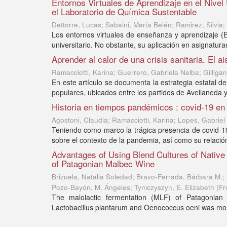
Entornos Virtuales de Aprendizaje en el Nivel 
el Laboratorio de Química Sustentable
Dettorre, Lucas; Sabaini, María Belén; Ramirez, Silvia;
Los entornos virtuales de enseñanza y aprendizaje (
universitario. No obstante, su aplicación en asignaturas
Aprender al calor de una crisis sanitaria. El ai
Ramacciotti, Karina; Guerrero, Gabriela Nelba; Gilligan
En este artículo se documenta la estrategia estatal de 
populares, ubicados entre los partidos de Avellaneda 
Historia en tiempos pandémicos : covid-19 en
Agostoni, Claudia; Ramacciotti, Karina; Lopes, Gabriel
Teniendo como marco la trágica presencia de covid-19,
sobre el contexto de la pandemia, así como su relación
Advantages of Using Blend Cultures of Native 
of Patagonian Malbec Wine
Brizuela, Natalia Soledad; Bravo-Ferrada, Bárbara M.; C
Pozo-Bayón, M. Ángeles; Tymczyszyn, E. Elizabeth
(
Fr
The malolactic fermentation (MLF) of Patagonian 
Lactobacillus plantarum and Oenococcus oeni was monito