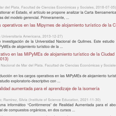
ar del Plata. Facultad de Ciencias Económicas y Sociales
,
2018-07-05
ionar el Estado, el artículo se propone analizar la Carta Iberoameric
icas del modelo gerencial. Primeramente, ...
s operativos en las Mipymes de alojamiento turístico de la 
 Universitaria Americana
,
2013-12-27
)
 investigación de la Universidad Nacional de Quilmes. Este estudio 
PyMEs de alojamiento turístico de la ...
ativo en las MiPyMEs de alojamiento turístico de la Ciudad
2013)
 Nacional de Mar del Plata. Facultad de Ciencias Económicas y Sociale
inducción en los cargos operativos en las MiPyMEs de alojamiento turíst
udio exploratorio-descriptivo con ...
lidad aumentada para el aprendizaje de la isomería
o; Ramirez, Silvia
(
Institute of Science Education
,
2021-11-30
)
grama informático “Confórmeros” de Realidad Aumentada para el abo
al de compuestos orgánicos, en dos cursos ...