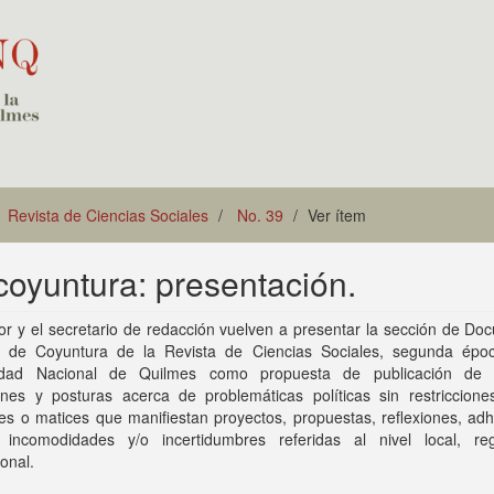
Revista de Ciencias Sociales
No. 39
Ver ítem
coyuntura: presentación.
tor y el secretario de redacción vuelven a presentar la sección de D
os de Coyuntura de la Revista de Ciencias Sociales, segunda épo
idad Nacional de Quilmes como propuesta de publicación de 
ones y posturas acerca de problemáticas políticas sin restriccione
es o matices que manifiestan proyectos, propuestas, reflexiones, ad
s, incomodidades y/o incertidumbres referidas al nivel local, re
ional.