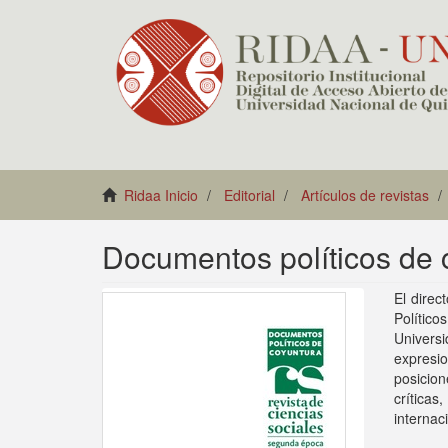
Ridaa Inicio
Editorial
Artículos de revistas
Documentos políticos de 
El direc
Polític
Univers
expresi
posicion
crítica
internac