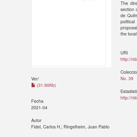
The dire
section 
de Quilm
politica
proposal
the local
URI
http://r
Colecci
No. 39
Ver/
(31.90Kb)
Estadist
http://r
Fecha
2021-04
Autor
Fidel, Carlos H.; Ringelheim, Juan Pablo