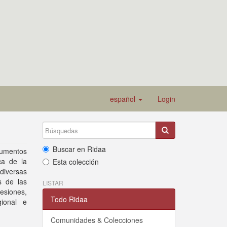
español
Login
Buscar en Ridaa
ocumentos
ca de la
Esta colección
diversas
s de las
LISTAR
hesiones,
Todo Ridaa
gional e
Comunidades & Colecciones