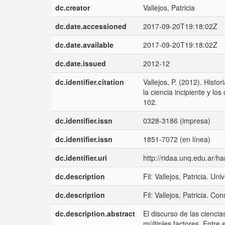
dc.creator
Vallejos, Patricia
dc.date.accessioned
2017-09-20T19:18:02Z
dc.date.available
2017-09-20T19:18:02Z
dc.date.issued
2012-12
dc.identifier.citation
Vallejos, P. (2012). Histor
la ciencia incipiente y los
102.
dc.identifier.issn
0328-3186 (impresa)
dc.identifier.issn
1851-7072 (en línea)
dc.identifier.uri
http://ridaa.unq.edu.ar/
dc.description
Fil: Vallejos, Patricia. Un
dc.description
Fil: Vallejos, Patricia. C
dc.description.abstract
El discurso de las cienc
múltiples factores. Entre 