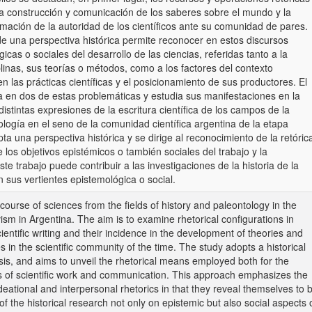
la construcción y comunicación de los saberes sobre el mundo y la
timación de la autoridad de los científicos ante su comunidad de pares.
e una perspectiva histórica permite reconocer en estos discursos
cas o sociales del desarrollo de las ciencias, referidas tanto a la
plinas, sus teorías o métodos, como a los factores del contexto
en las prácticas científicas y el posicionamiento de sus productores. El
a en dos de estas problemáticas y estudia sus manifestaciones en la
distintas expresiones de la escritura científica de los campos de la
tología en el seno de la comunidad científica argentina de la etapa
ta una perspectiva histórica y se dirige al reconocimiento de la retóric
 los objetivos epistémicos o también sociales del trabajo y la
ste trabajo puede contribuir a las investigaciones de la historia de la
n sus vertientes epistemológica o social.
course of sciences from the fields of history and paleontology in the
ivism in Argentina. The aim is to examine rhetorical configurations in
cientific writing and their incidence in the development of theories and
s in the scientific community of the time. The study adopts a historical
sis, and aims to unveil the rhetorical means employed both for the
s of scientific work and communication. This approach emphasizes the
deational and interpersonal rhetorics in that they reveal themselves to 
 the historical research not only on epistemic but also social aspects 