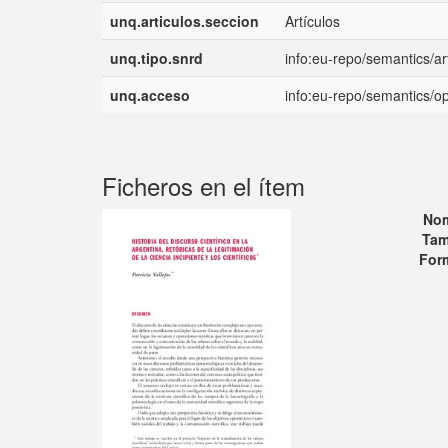
unq.articulos.seccion
Artículos
unq.tipo.snrd
info:eu-repo/semantics/art
unq.acceso
info:eu-repo/semantics/
Ficheros en el ítem
No
Tam
For