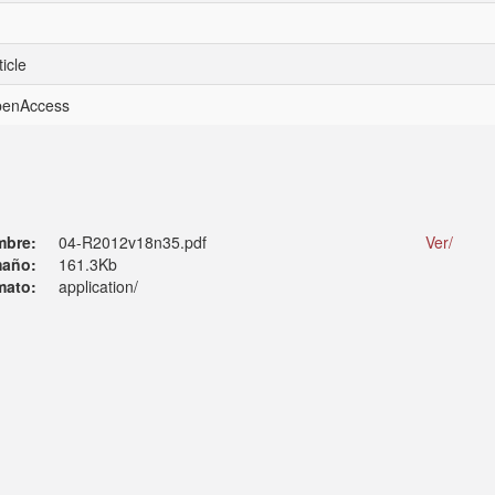
icle
openAccess
mbre:
04-R2012v18n35.pdf
Ver/
año:
161.3Kb
mato:
application/