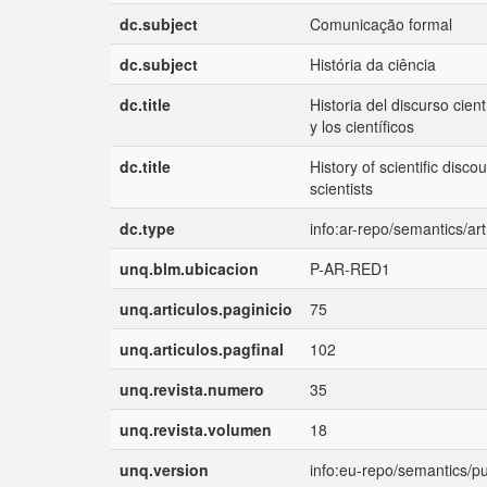
dc.subject
Comunicação formal
dc.subject
História da ciência
dc.title
Historia del discurso cient
y los científicos
dc.title
History of scientific disco
scientists
dc.type
info:ar-repo/semantics/art
unq.blm.ubicacion
P-AR-RED1
unq.articulos.paginicio
75
unq.articulos.pagfinal
102
unq.revista.numero
35
unq.revista.volumen
18
unq.version
info:eu-repo/semantics/p