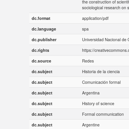
the construction of scienti
sociological research on sc
dc.format
application/pdf
dc.language
spa
dc.publisher
Universidad Nacional de 
dc.rights
https://creativecommons.o
dc.source
Redes
dc.subject
Historia de la ciencia
dc.subject
Comunicación formal
dc.subject
Argentina
dc.subject
History of science
dc.subject
Formal communication
dc.subject
Argentine