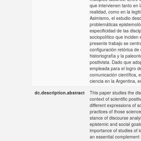
que intervienen tanto en 
realidad, como en la legi
Asimismo, el estudio desd
problemáticas epistemológi
especificidad de las disci
sociopolítico que inciden 
presente trabajo se centr
configuración retórica de 
historiografía y la paleon
positivista. Dado que adop
empleada para el logro de
comunicación científica, e
ciencia en la Argentina, e
dc.description.abstract
This paper studies the dis
context of scientific posit
different expressions of s
practices of those science
stance of discourse analy
epistemic and social goal
importance of studies of i
an essential complement of