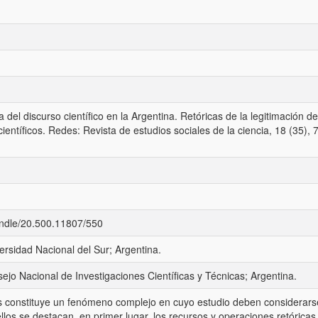
ia del discurso científico en la Argentina. Retóricas de la legitimación de
 científicos. Redes: Revista de estudios sociales de la ciencia, 18 (35), 
handle/20.500.11807/550
iversidad Nacional del Sur; Argentina.
onsejo Nacional de Investigaciones Científicas y Técnicas; Argentina.
ias constituye un fenómeno complejo en cuyo estudio deben considerars
ellos se destacan, en primer lugar, los recursos y operaciones retóricas