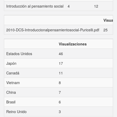
Introducción al pensamiento social
4
12
Visuali
2010-DCS-Introduccionalpensamientosocial-Puricelli.pdf
25
Visualizaciones
Estados Unidos
46
Japón
17
Canadá
11
Vietnam
8
China
7
Brasil
6
Reino Unido
3