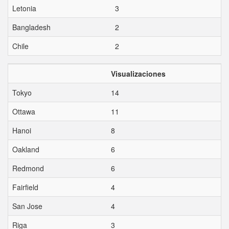
Letonia
3
Bangladesh
2
Chile
2
Visualizaciones
Tokyo
14
Ottawa
11
Hanoi
8
Oakland
6
Redmond
6
Fairfield
4
San Jose
4
Riga
3