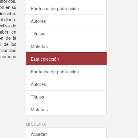
stóricos,
ión en su
Por fecha de publicación
inscribe.
otidiana,
Autores
ctiva de
saber en
Títulos
ón de la
l de los
Materias
licancias
fenómeno
Esta colección
Por fecha de publicación
Autores
Títulos
Materias
MI CUENTA
Acceder