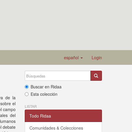
español
Login
Buscar en Ridaa
Esta colección
va de la
sobre el
LISTAR
 el campo
ales del
Todo Ridaa
 Humanos
el debate
Comunidades & Colecciones