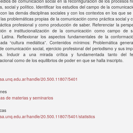
edios de comunicación social en la reconfiguración de los procesos hi
es, social y político. Identificar los estudios del campo de la comunicac
 con las demás disciplinas sociales y con los contextos en los que se 
las problemáticas propias de la comunicación como práctica social y c
ctica profesional y como producción de saber. Referenciar la perspe
ución e institucionalización de la comunicación como campo de 
 Latina. Reflexionar los aspectos fundamentales de la conformaci
ada “cultura mediática”. Contenidos mínimos: Problemática genera
e comunicación social, ejercicio profesional del periodismo y sus imp
les. Inducir a una mirada crítica y fundamentada tanto del 
cional como de los equilibrios de poder en que se halla inscripto.
idaa.unq.edu.ar/handle/20.500.11807/5401
ones
as de materias y seminarios
icas
idaa.unq.edu.ar/handle/20.500.11807/5401/statistics