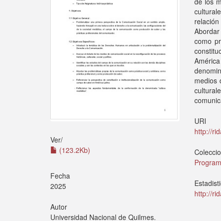
de los m
cultural
relación
Abordar 
como prá
constit
América
denomin
medios d
cultura
comunica
URI
http://r
Ver/
(123.2Kb)
Colecci
Program
Fecha
Estadist
2025
http://r
Autor
Universidad Nacional de Quilmes.