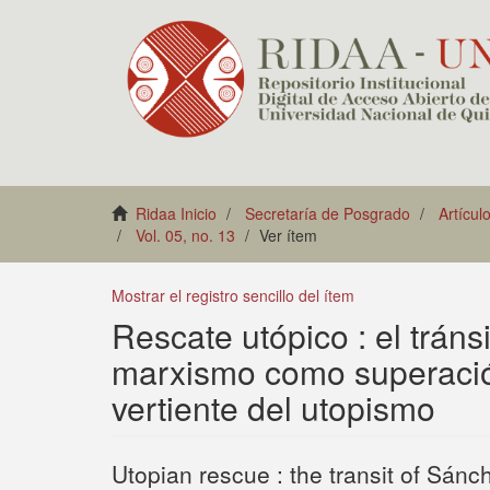
Ridaa Inicio
Secretaría de Posgrado
Artícul
Vol. 05, no. 13
Ver ítem
Mostrar el registro sencillo del ítem
Rescate utópico : el trán
marxismo como superació
vertiente del utopismo
Utopian rescue : the transit of Sá