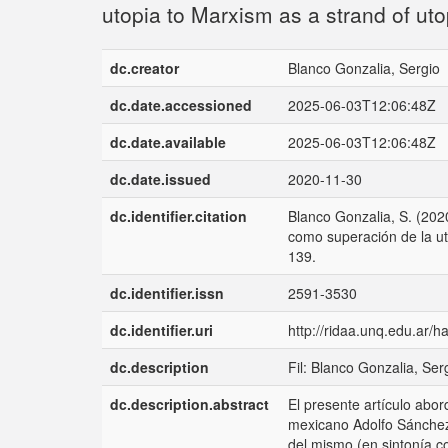
utopia to Marxism as a strand of ut
dc.creator
Blanco Gonzalia, Sergio
dc.date.accessioned
2025-06-03T12:06:48Z
dc.date.available
2025-06-03T12:06:48Z
dc.date.issued
2020-11-30
dc.identifier.citation
Blanco Gonzalia, S. (202
como superación de la ut
139.
dc.identifier.issn
2591-3530
dc.identifier.uri
http://ridaa.unq.edu.ar/
dc.description
Fil: Blanco Gonzalia, Ser
dc.description.abstract
El presente artículo abor
mexicano Adolfo Sánchez 
del mismo (en sintonía c