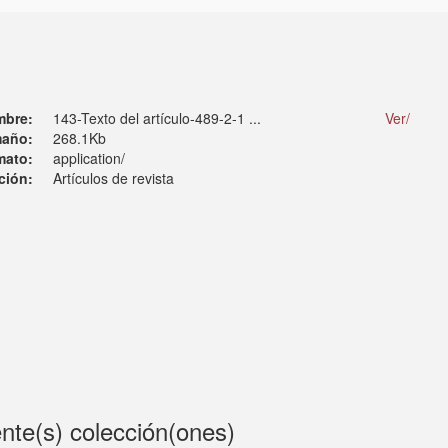
mbre:
143-Texto del artículo-489-2-1 ...
Ver/
año:
268.1Kb
mato:
application/
ción:
Artículos de revista
ente(s) colección(ones)