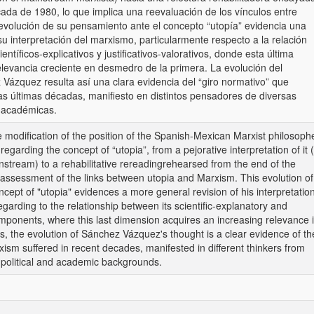
écada de 1980, lo que implica una reevaluación de los vínculos entre
evolución de su pensamiento ante el concepto “utopía” evidencia una
u interpretación del marxismo, particularmente respecto a la relación
ntíficos-explicativos y justificativos-valorativos, donde esta última
levancia creciente en desmedro de la primera. La evolución del
ázquez resulta así una clara evidencia del “giro normativo” que
las últimas décadas, manifiesto en distintos pensadores de diversas
s académicas.
e modification of the position of the Spanish-Mexican Marxist philosoph
garding the concept of “utopia”, from a pejorative interpretation of it (
nstream) to a rehabilitative rereadingrehearsed from the end of the
eassessment of the links between utopia and Marxism. This evolution of
ncept of "utopia" evidences a more general revision of his interpretatio
egarding to the relationship between its scientific-explanatory and
components, where this last dimension acquires an increasing relevance 
hus, the evolution of Sánchez Vázquez's thought is a clear evidence of th
xism suffered in recent decades, manifested in different thinkers from
political and academic backgrounds.