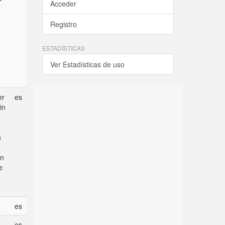
Acceder
Registro
ESTADÍSTICAS
Ver Estadísticas de uso
er
es
in
n
in
e
es
es