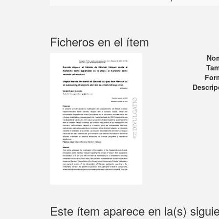
Ficheros en el ítem
No
Tam
For
Descrip
Este ítem aparece en la(s) sigui