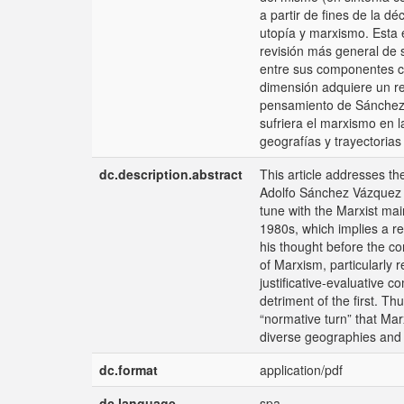
a partir de fines de la d
utopía y marxismo. Esta 
revisión más general de s
entre sus componentes cie
dimensión adquiere un re
pensamiento de Sánchez V
sufriera el marxismo en 
geografías y trayectoria
dc.description.abstract
This article addresses th
Adolfo Sánchez Vázquez re
tune with the Marxist mai
1980s, which implies a r
his thought before the co
of Marxism, particularly r
justificative-evaluative 
detriment of the first. T
“normative turn” that Mar
diverse geographies and 
dc.format
application/pdf
dc.language
spa