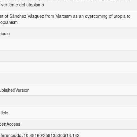
vertiente del utopismo
nsit of Sánchez Vázquez from Marxism as an overcoming of utopia to
topianism
tículo
ublishedVersion
ticle
openAccess
reference/doi/10.48160/25913530di13.143