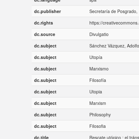
dc.publisher
Secretaría de Posgrado,
dc.rights
https://creativecommons.
dc.source
Divulgatio
dc.subject
Sánchez Vázquez, Adolf
dc.subject
Utopía
dc.subject
Marxismo
dc.subject
Filosofía
dc.subject
Utopia
dc.subject
Marxism
dc.subject
Philosophy
dc.subject
Filosofia
dc.title
Rescate utópico : el trá