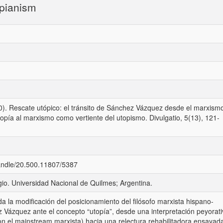
opianism
0). Rescate utópico: el tránsito de Sánchez Vázquez desde el marxism
opía al marxismo como vertiente del utopismo. Divulgatio, 5(13), 121-
handle/20.500.11807/5387
gio. Universidad Nacional de Quilmes; Argentina.
da la modificación del posicionamiento del filósofo marxista hispano-
Vázquez ante el concepto “utopía”, desde una interpretación peyorati
on el mainstream marxista) hacia una relectura rehabilitadora ensayad