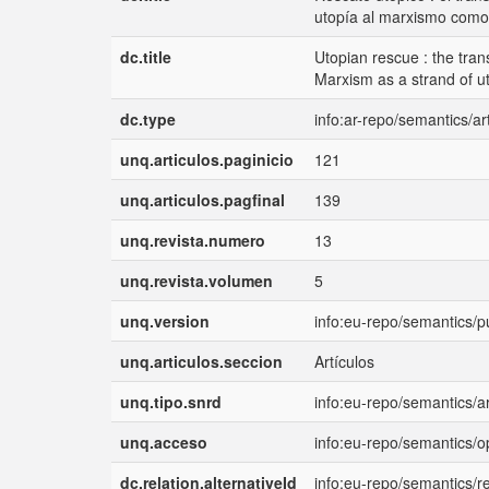
utopía al marxismo como 
dc.title
Utopian rescue : the tra
Marxism as a strand of u
dc.type
info:ar-repo/semantics/ar
unq.articulos.paginicio
121
unq.articulos.pagfinal
139
unq.revista.numero
13
unq.revista.volumen
5
unq.version
info:eu-repo/semantics/p
unq.articulos.seccion
Artículos
unq.tipo.snrd
info:eu-repo/semantics/ar
unq.acceso
info:eu-repo/semantics/
dc.relation.alternativeId
info:eu-repo/semantics/