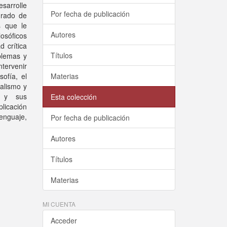
sarrolle
Por fecha de publicación
grado de
s que le
Autores
losóficos
 crítica
Títulos
blemas y
tervenir
ofía, el
Materias
ialismo y
o y sus
Esta colección
licación
lenguaje,
Por fecha de publicación
Autores
Títulos
Materias
MI CUENTA
Acceder