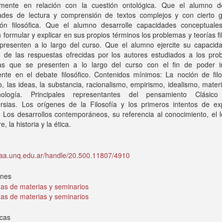
lmente en relación con la cuestión ontológica. Que el alumno de
ades de lectura y comprensión de textos complejos y con cierto 
ción filosófica. Que el alumno desarrolle capacidades conceptuale
 formular y explicar en sus propios términos los problemas y teorías fi
presenten a lo largo del curso. Que el alumno ejercite su capacidad
o de las respuestas ofrecidas por los autores estudiados a los pro
as que se presenten a lo largo del curso con el fin de poder in
nte en el debate filosófico. Contenidos mínimos: La noción de filos
, las ideas, la substancia, racionalismo, empirismo, idealismo, mater
nología. Principales representantes del pensamiento Clásic
ersias. Los orígenes de la Filosofía y los primeros intentos de exp
. Los desarrollos contemporáneos, su referencia al conocimiento, el 
, la historia y la ética.
idaa.unq.edu.ar/handle/20.500.11807/4910
ones
as de materias y seminarios
as de materias y seminarios
icas