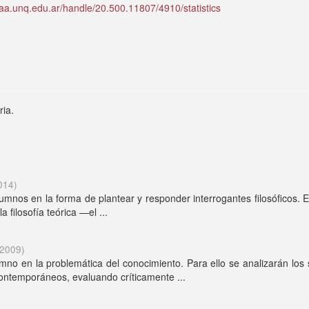
idaa.unq.edu.ar/handle/20.500.11807/4910/statistics
ria.
014
)
 alumnos en la forma de plantear y responder interrogantes filosóficos. 
 filosofía teórica —el ...
2009
)
lumno en la problemática del conocimiento. Para ello se analizarán los
contemporáneos, evaluando críticamente ...