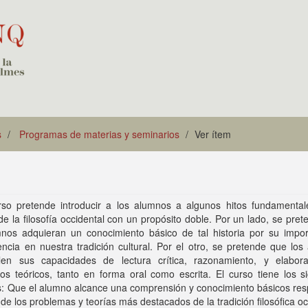
s
Programas de materias y seminarios
Ver ítem
rso pretende introducir a los alumnos a algunos hitos fundamental
 de la filosofía occidental con un propósito doble. Por un lado, se pre
mnos adquieran un conocimiento básico de tal historia por su impor
cia en nuestra tradición cultural. Por el otro, se pretende que los
llen sus capacidades de lectura crítica, razonamiento, y elabor
os teóricos, tanto en forma oral como escrita. El curso tiene los s
s: Que el alumno alcance una comprensión y conocimiento básicos res
de los problemas y teorías más destacados de la tradición filosófica oc