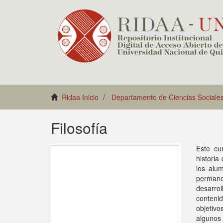
Ridaa Inicio
Departamento de Ciencias Sociale
Filosofía
Este cu
historia
los alu
permanen
desarro
contenid
objetivo
algunos 