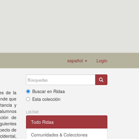
español
Login
Buscar en Ridaa
es de la
tende que
Esta colección
tancia y
 alumnos
LISTAR
ación de
Todo Ridaa
iguientes
pecto de
Comunidades & Colecciones
cidental,