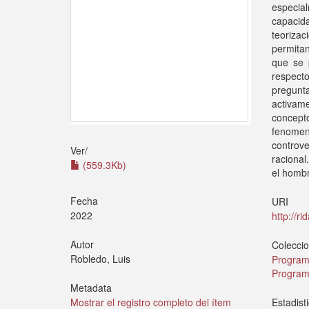
especia
capacid
teoriza
permitan
que se 
respect
pregunt
activame
concepto
fenome
controv
Ver/
racional
(559.3Kb)
el hombre
Fecha
URI
2022
http://r
Autor
Colecci
Robledo, Luis
Program
Program
Metadata
Estadist
Mostrar el registro completo del ítem