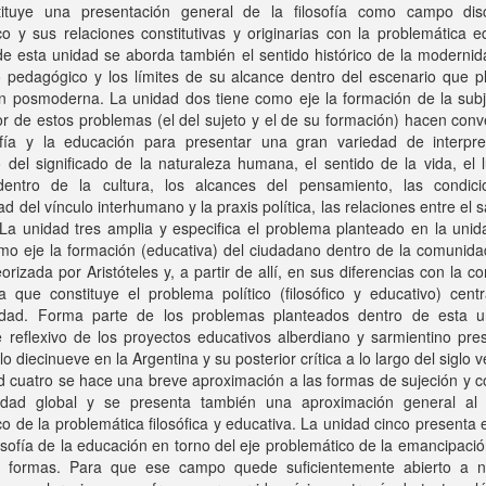
tituye una presentación general de la filosofía como campo disci
co y sus relaciones constitutivas y originarias con la problemática e
de esta unidad se aborda también el sentido histórico de la moderni
 pedagógico y los límites de su alcance dentro del escenario que pl
n posmoderna. La unidad dos tiene como eje la formación de la subje
r de estos problemas (el del sujeto y el de su formación) hacen con
sofía y la educación para presentar una gran variedad de interpre
 del significado de la naturaleza humana, el sentido de la vida, el 
entro de la cultura, los alcances del pensamiento, las condic
dad del vínculo interhumano y la praxis política, las relaciones entre el s
 La unidad tres amplia y especifica el problema planteado en la uni
mo eje la formación (educativa) del ciudadano dentro de la comunida
teorizada por Aristóteles y, a partir de allí, en sus diferencias con la 
a que constituye el problema político (filosófico y educativo) cent
dad. Forma parte de los problemas planteados dentro de esta u
 reflexivo de los proyectos educativos alberdiano y sarmientino pre
glo diecinueve en la Argentina y su posterior crítica a lo largo del siglo v
d cuatro se hace una breve aproximación a las formas de sujeción y c
edad global y se presenta también una aproximación general al
ico de la problemática filosófica y educativa. La unidad cinco presenta
losofía de la educación en torno del eje problemático de la emancipaci
s formas. Para que ese campo quede suficientemente abierto a 