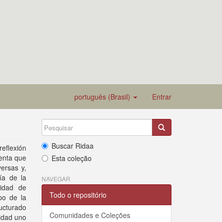
português (Brasil)
Entrar
Buscar Ridaa
eflexión
uenta que
Esta coleção
ersas y,
ía de la
NAVEGAR
sidad de
Todo o repositório
po de la
ucturado
Comunidades e Coleções
idad uno