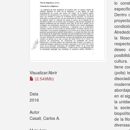
lo cons
específi
Dentro 
proyecto
condició
Alrededo
la filo
respecto
deseo d
posibili
cultura.
tiene co
(polis) 
Visualizar/
Abrir
disociad
(2.549Mb)
moderni
abordaje
Data
en el si
2016
la unida
la soci
Autor
biopolít
Casali, Carlos A.
de la fi
diversa