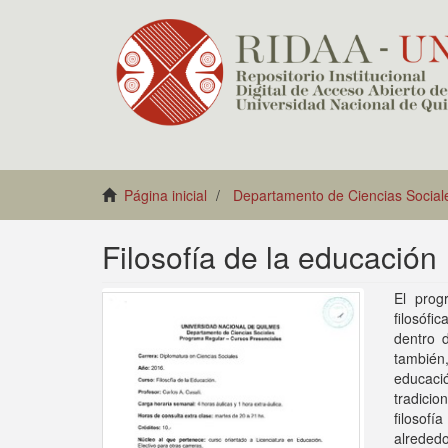
Página inicial
Departamento de Ciencias Social
Filosofía de la educación
El prog
filosófi
dentro d
también
educaci
tradici
filosof
alreded