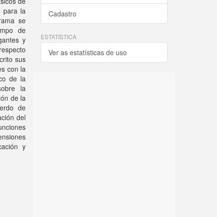
ásicos de
e para la
Cadastro
grama se
campo de
ESTATÍSTICA
gantes y
respecto
Ver as estatísticas de uso
crito sus
es con la
co de la
sobre la
ón de la
uerdo de
ación del
unciones
tensiones
cación y