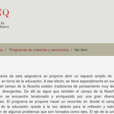
es
Programas de materias y seminarios
Ver item
rama de esta asignatura se propone abrir un espacio amplio de r
ca en torno de la educación. A ese efecto, se tiene especialmente en c
el campo de la filosofía existen tradiciones de pensamiento muy div
, divergentes. De allí se sigue que también el campo de la filosof
ón se encuentre tensionado y enriquecido por una gran diver
ones. El programa se propone hacer un recorrido en donde el cam
ía de la educación quede a la vez abierto para la reflexión y estr
or de algunos problemas que son tomados como ejes. El eje de la un