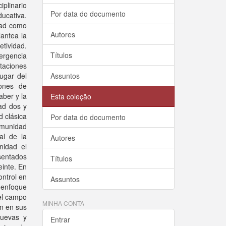
plinario
Por data do documento
ducativa.
dad como
Autores
antea la
tividad.
Títulos
vergencia
taciones
lugar del
Assuntos
iones de
aber y la
Esta coleção
dad dos y
d clásica
Por data do documento
comunidad
ral de la
Autores
nidad el
sentados
Títulos
einte. En
ontrol en
Assuntos
 enfoque
 el campo
MINHA CONTA
ón en sus
nuevas y
Entrar