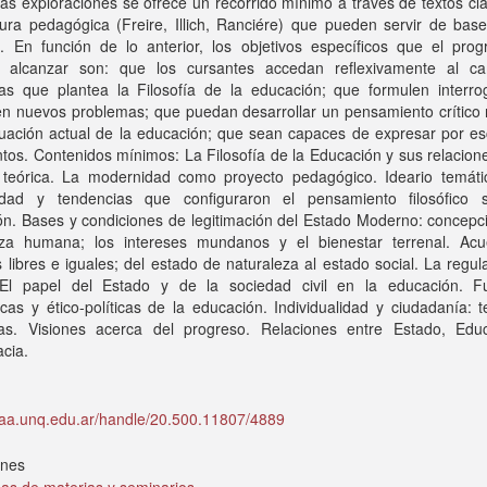
as exploraciones se ofrece un recorrido mínimo a través de textos cl
atura pedagógica (Freire, Illich, Ranciére) que pueden servir de bas
ón. En función de lo anterior, los objetivos específicos que el pro
 alcanzar son: que los cursantes accedan reflexivamente al 
as que plantea la Filosofía de la educación; que formulen interro
en nuevos problemas; que puedan desarrollar un pensamiento crítico 
tuación actual de la educación; que sean capaces de expresar por es
os. Contenidos mínimos: La Filosofía de la Educación y sus relacion
ía teórica. La modernidad como proyecto pedagógico. Ideario temáti
dad y tendencias que configuraron el pensamiento filosófico 
n. Bases y condiciones de legitimación del Estado Moderno: concepci
eza humana; los intereses mundanos y el bienestar terrenal. Ac
libres e iguales; del estado de naturaleza al estado social. La regul
El papel del Estado y de la sociedad civil en la educación. F
as y ético-políticas de la educación. Individualidad y ciudadanía: 
ltas. Visiones acerca del progreso. Relaciones entre Estado, Edu
cia.
idaa.unq.edu.ar/handle/20.500.11807/4889
ones