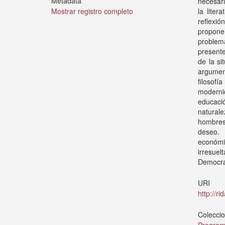
Metadata
necesari
la liter
Mostrar registro completo
reflexi
propone
problem
present
de la si
argument
filosof
moderni
educació
natural
hombres 
deseo. 
económic
irresue
Democra
URI
http://r
Colecci