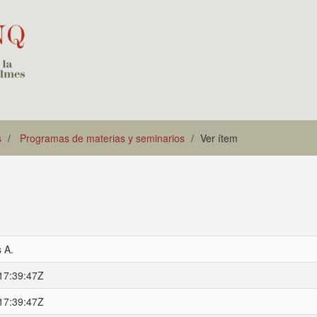
s
Programas de materias y seminarios
Ver ítem
s A.
17:39:47Z
17:39:47Z