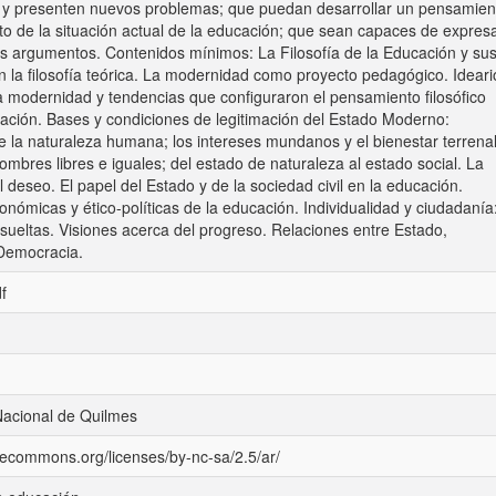
s y presenten nuevos problemas; que puedan desarrollar un pensamien
cto de la situación actual de la educación; que sean capaces de expres
us argumentos. Contenidos mínimos: La Filosofía de la Educación y su
n la filosofía teórica. La modernidad como proyecto pedagógico. Ideari
a modernidad y tendencias que configuraron el pensamiento filosófico
ación. Bases y condiciones de legitimación del Estado Moderno:
 la naturaleza humana; los intereses mundanos y el bienestar terrenal
mbres libres e iguales; del estado de naturaleza al estado social. La
l deseo. El papel del Estado y de la sociedad civil en la educación.
nómicas y ético-políticas de la educación. Individualidad y ciudadanía
esueltas. Visiones acerca del progreso. Relaciones entre Estado,
Democracia.
f
Nacional de Quilmes
ivecommons.org/licenses/by-nc-sa/2.5/ar/