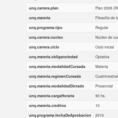
unq.carrera.plan
Plan 2008 (R
unq.materia
Filosofía de 
unq.programa.tipo
Regular
unq.carrera.nucleo
Núcleo de cur
unq.carrera.ciclo
Ciclo inicial
unq.materia.obligatoriedad
Optativa
unq.materia.modalidadCursada
Materia
unq.materia.regimenCursada
Cuatrimestral
unq.materia.modalidadDictado
Presencial
unq.materia.cargaHoraria
90 hs.
unq.materia.creditos
10
unq.programa.fechaDeAprobacion
2016