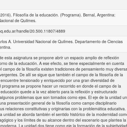
 (2016). Filosofía de la educación. (Programa). Bernal, Argentina:
Nacional de Quilmes.
unq.edu.ar/handle/20.500.11807/4889
Carlos A. Universidad Nacional de Quilmes. Departamento de Ciencias
entina.
e esta asignatura se propone abrir un espacio amplio de reflexión
 torno de la educación. A ese efecto, se tiene especialmente en cuenta
l campo de la filosofía existen tradiciones de pensamiento muy divers
ivergentes. De allí se sigue que también el campo de la filosofía de la
 encuentre tensionado y enriquecido por una gran diversidad de
El programa se propone hacer un recorrido en donde el campo de la
la educación quede a la vez abierto para la reflexión y estructurado
 algunos problemas que son tomados como ejes. El eje de la unidad u
 una presentación general de la filosofía como campo disciplinario
sus relaciones constitutivas y originarias con la problemática educativa.
a unidad se aborda también el sentido histórico de la modernidad com
gógico y los límites de su alcance dentro del escenario que plantea la
moderna. La unidad dos tiene como eje la formación de la subjetividad