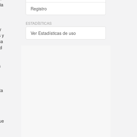
ia
Registro
ESTADÍSTICAS
y
Ver Estadísticas de uso
s y
ca
ad
s
ta
que