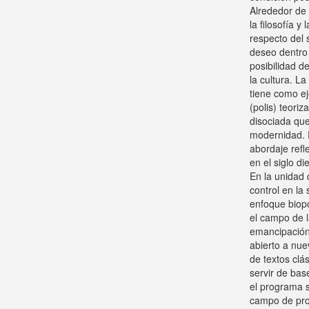
Alrededor de 
la filosofía 
respecto del 
deseo dentro 
posibilidad de
la cultura. L
tiene como ej
(polis) teoriz
disociada que 
modernidad. 
abordaje refl
en el siglo di
En la unidad 
control en la
enfoque biopo
el campo de l
emancipación
abierto a nue
de textos clá
servir de base
el programa s
campo de prob