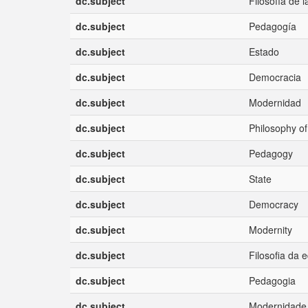
dc.subject
Filosofía de 
dc.subject
Pedagogía
dc.subject
Estado
dc.subject
Democracia
dc.subject
Modernidad
dc.subject
Philosophy of
dc.subject
Pedagogy
dc.subject
State
dc.subject
Democracy
dc.subject
Modernity
dc.subject
Filosofia da
dc.subject
Pedagogia
dc.subject
Modernidade