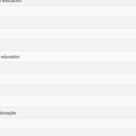
la educación
 education
 educação