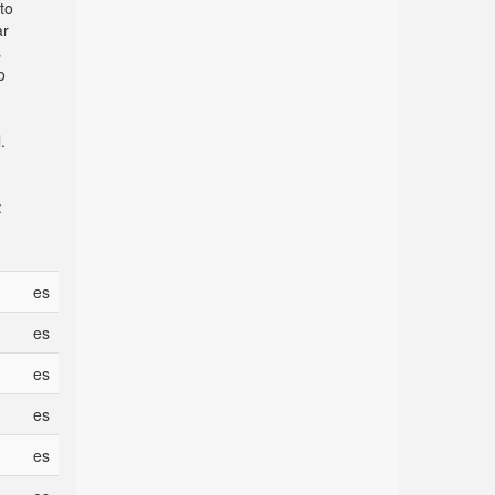
to
ar
s
o
.
:
es
es
es
es
es