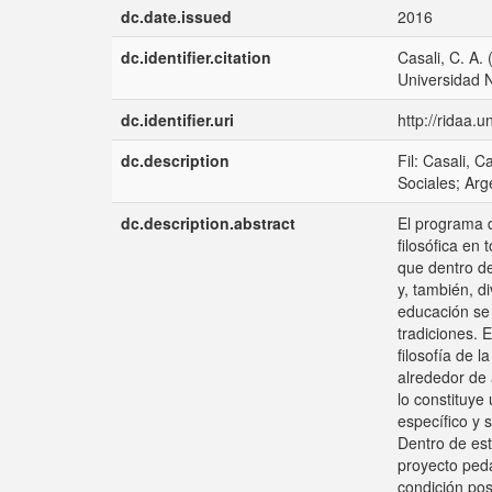
dc.date.issued
2016
dc.identifier.citation
Casali, C. A.
Universidad 
dc.identifier.uri
http://ridaa.
dc.description
Fil: Casali, 
Sociales; Arg
dc.description.abstract
El programa d
filosófica en
que dentro de
y, también, d
educación se
tradiciones. 
filosofía de 
alrededor de
lo constituye
específico y 
Dentro de est
proyecto peda
condición pos