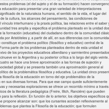
estos problemas (el del sujeto y el de su formación) hacen convergenc
y la educación para presentar una gran variedad de interpretaciones
significado de la naturaleza humana, el sentido de la vida, el lugar del
de la cultura, los alcances del pensamiento, las condiciones de
l vínculo interhumano y la praxis política, las relaciones entre el saber 
a unidad tres amplia y especifica el problema planteado en la unidad do
e la formación (educativa) del ciudadano dentro de la comunidad clási
ada por Aristóteles y, a partir de allí, en sus diferencias con la comunid
constituye el problema político (filosófico y educativo) central de la
Forma parte de los problemas planteados dentro de esta unidad el
exivo de los proyectos educativos alberdiano y sarmientino presentado
ecinueve en la Argentina y su posterior crítica a lo largo del siglo veinte.
cuatro se hace una breve aproximación a las formas de sujeción y
 sociedad global y se presenta también una aproximación general al
lítico de la problemática filosófica y educativa. La unidad cinco presen
a filosofía de la educación en torno del eje problemático de la
 en sus diversas formas. Para que ese campo quede suficientemente
vas y necesarias exploraciones se ofrece un recorrido mínimo a través
sicos de la literatura pedagógica (Freire, Illich, Ranciére) que pueden
 para la reflexión. En función de lo anterior, los objetivos específicos 
e propone alcanzar son: que los cursantes accedan reflexivamente al
lemas que plantea la Filosofía de la educación; que formulen