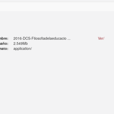
mbre:
2016-DCS-Filosofiadelaeducacio ...
Ver/
año:
2.549Mb
mato:
application/