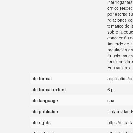
interrogante
crítico respe
por escrito s
relaciones co
temático de l
sobre la educ
concepción de
Acuerdo de ho
regulación de
Funciones eco
tensiones irr
Educación y 
dc.format
application/pd
dc.format.extent
6 p.
dc.language
spa
dc.publisher
Universidad 
dc.rights
https://creat