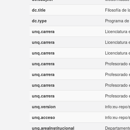
dc.title
Filosofía de 
dc.type
Programa de 
unq.carrera
Licenciatura 
unq.carrera
Licenciatura
unq.carrera
Licenciatura 
unq.carrera
Profesorado 
unq.carrera
Profesorado 
unq.carrera
Profesorado 
unq.carrera
Profesorado e
unq.version
info:eu-repo
unq.acceso
info:eu-repo
unq.areaInstitucional
Departamento