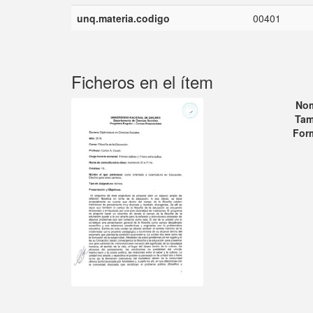
unq.materia.codigo
00401
Ficheros en el ítem
No
Tam
For