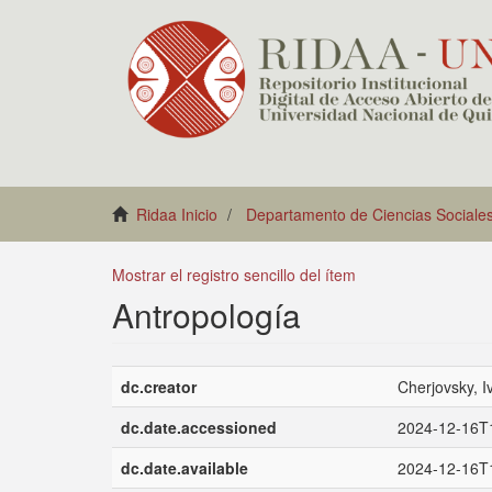
Ridaa Inicio
Departamento de Ciencias Sociale
Mostrar el registro sencillo del ítem
Antropología
dc.creator
Cherjovsky, I
dc.date.accessioned
2024-12-16T
dc.date.available
2024-12-16T