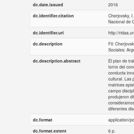
dc.date.issued
2016
dc.identifier.citation
Cherjovsky, I
Nacional de 
dc.identifier.uri
http://ridaa.
dc.description
Fil: Cherjovs
Sociales; Arg
dc.description.abstract
El plan de tr
torno del con
conducta inna
cultural. Las
matrices epis
campo discipl
produjeron di
consideramos
diferentes di
dc.format
application/pd
dc.format.extent
6 p.