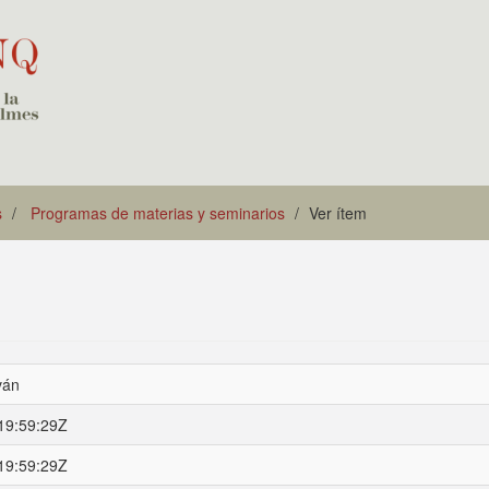
s
Programas de materias y seminarios
Ver ítem
ván
19:59:29Z
19:59:29Z