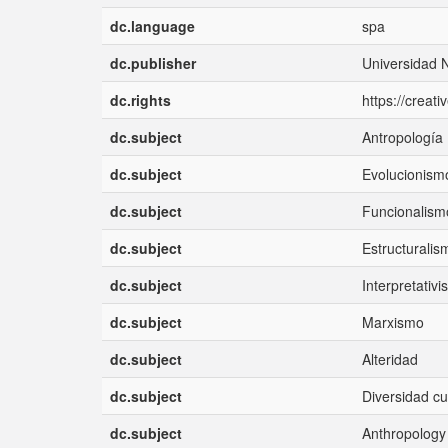
dc.language
spa
dc.publisher
Universidad 
dc.rights
https://creat
dc.subject
Antropología
dc.subject
Evolucionism
dc.subject
Funcionalism
dc.subject
Estructuralis
dc.subject
Interpretativ
dc.subject
Marxismo
dc.subject
Alteridad
dc.subject
Diversidad cu
dc.subject
Anthropology