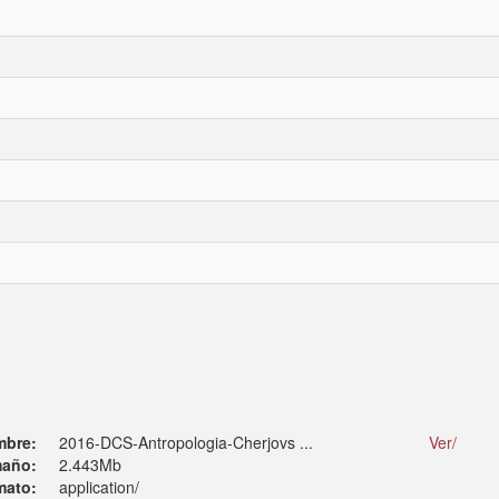
mbre:
2016-DCS-Antropologia-Cherjovs ...
Ver/
año:
2.443Mb
mato:
application/