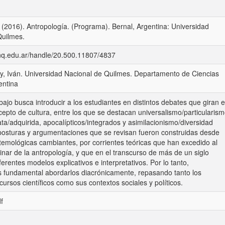
. (2016). Antropología. (Programa). Bernal, Argentina: Universidad
Quilmes.
unq.edu.ar/handle/20.500.11807/4837
ky, Iván. Universidad Nacional de Quilmes. Departamento de Ciencias
entina
abajo busca introducir a los estudiantes en distintos debates que giran 
cepto de cultura, entre los que se destacan universalismo/particularism
ta/adquirida, apocalípticos/integrados y asimilacionismo/diversidad
 posturas y argumentaciones que se revisan fueron construidas desde
temológicas cambiantes, por corrientes teóricas que han excedido al
inar de la antropología, y que en el transcurso de más de un siglo
ferentes modelos explicativos e interpretativos. Por lo tanto,
 fundamental abordarlos diacrónicamente, repasando tanto los
scursos científicos como sus contextos sociales y políticos.
f