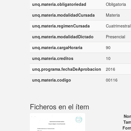
unq.materia.obligatoriedad
Obligatoria
unq.materia.modalidadCursada
Materia
unq.materia.regimenCursada
Cuatrimestral
unq.materia.modalidadDictado
Presencial
unq.materia.cargaHoraria
90
unq.materia.creditos
10
unq.programa.fechaDeAprobacion
2016
unq.materia.codigo
00116
Ficheros en el ítem
No
Tam
For