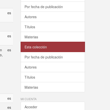
Por fecha de publicación
es
Autores
Títulos
es
Materias
Esta colección
en
es
o,
Por fecha de publicación
Autores
Títulos
Materias
es
MI CUENTA
Acceder
es