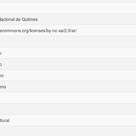
Nacional de Quilmes
ivecommons.org/licenses/by-nc-sa/2.5/ar/
o
o
mo
ismo
ltural