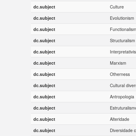
dc.subject
Culture
dc.subject
Evolutionism
dc.subject
Functionalis
dc.subject
Structuralism
dc.subject
Interpretativi
dc.subject
Marxism
dc.subject
Otherness
dc.subject
Cultural diver
dc.subject
Antropologia
dc.subject
Estruturalism
dc.subject
Alteridade
dc.subject
Diversidade c