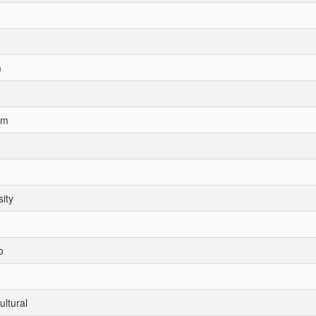
m
sm
sity
o
ultural