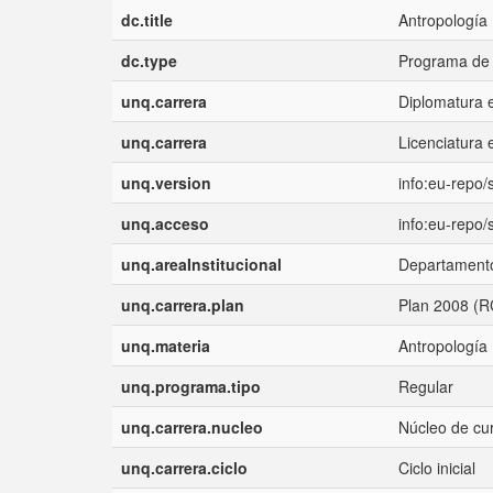
dc.title
Antropología
dc.type
Programa de 
unq.carrera
Diplomatura 
unq.carrera
Licenciatura
unq.version
info:eu-repo
unq.acceso
info:eu-repo
unq.areaInstitucional
Departamento
unq.carrera.plan
Plan 2008 (R
unq.materia
Antropología
unq.programa.tipo
Regular
unq.carrera.nucleo
Núcleo de cu
unq.carrera.ciclo
Ciclo inicial