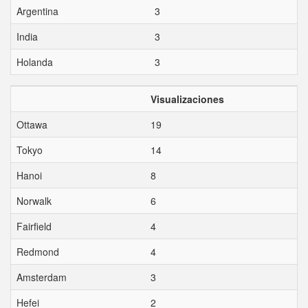
Argentina
3
India
3
Holanda
3
Visualizaciones
Ottawa
19
Tokyo
14
Hanoi
8
Norwalk
6
Fairfield
4
Redmond
4
Amsterdam
3
Hefei
2