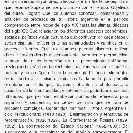
en las diversas coyunturas, afectado de un fuerte desequilibrio
que, lejos de superarse, se profundizó con el tiempo. Objetivos
del curso. Lograr: Que los alumnos conozcan, comprendan y
analicen los procesos de la Historia argentina en el período
comprendido entre inicios del siglo XIX hasta las últimas décadas
del siglo XX; Que relacionen los diferentes aspectos económicos,
sociales, políticos y aún culturales que confluyen en cada etapa y
sepan distinguir críticamente las continuidades y cambios en el
proceso histórico. Que los alumnos puedan discernir, criticar,
discutir, trascendiendo el pensamiento meramente reproductivo,
a favor de la conformación de un pensamiento autónomo,
privilegiando prácticas intelectuales relacionadas con el análisis
racional y crítico. Que utilicen la cronología histórica –sin erigirla
en un medio en sí mismo- lo cual es fundamental para permitir
orientarse en el tiempo, relacionar el antes y el después, la
sucesión y/o la simultaneidad, y entender las periodizaciones más
utilizadas, que permiten establecer puntos de referencia para
organizar y secuenciar, sin perder de vista que se trata de
procesos complejos. Contenidos mínimos: Historia Argentina El
ciclo revolucionario (1810-1820). Desintegración y tentativas de
reconstrucción, (1820-1829). La Confederación Rosista (1829-
1852). La construcción del Estado Nacional (1852-1880): Del
surgimiento a la consolidación del modelo agroexportador. El