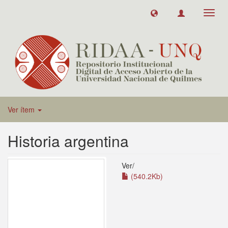
Toggl
navig
Ver ítem
Historia argentina
Ver/
(540.2Kb)