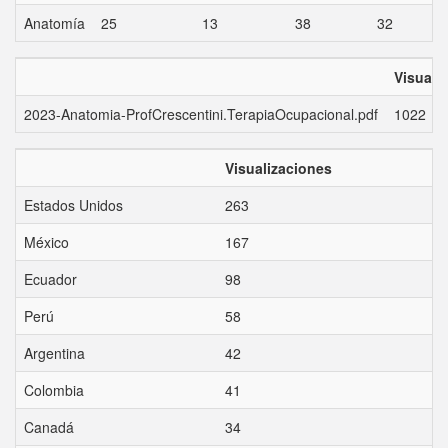
Anatomía
25
13
38
32
Visuali
2023-Anatomia-ProfCrescentini.TerapiaOcupacional.pdf
1022
Visualizaciones
Estados Unidos
263
México
167
Ecuador
98
Perú
58
Argentina
42
Colombia
41
Canadá
34