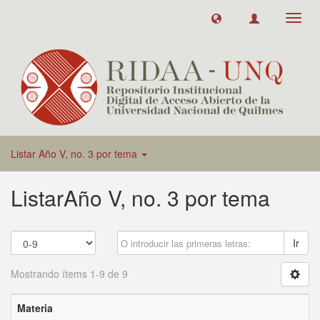
Toggl
navig
Listar Año V, no. 3 por tema
ListarAño V, no. 3 por tema
Ir
Mostrando ítems 1-9 de 9
Materia