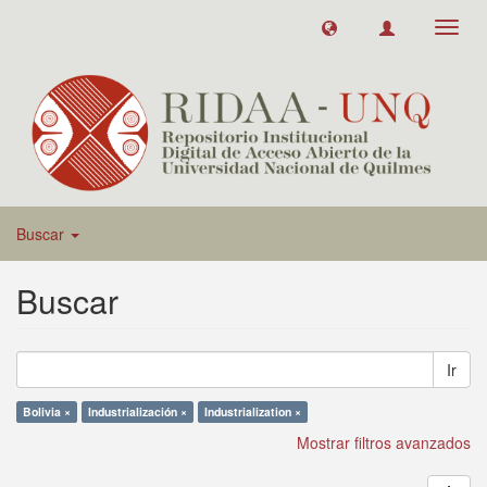
Toggl
navig
Buscar
Buscar
Ir
Bolivia ×
Industrialización ×
Industrialization ×
Mostrar filtros avanzados